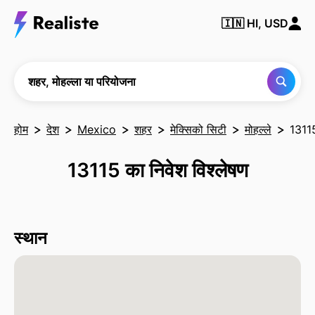
किसी भी
🇮🇳
HI, USD
शहर,
मोहल्ले या
परियोजना
को खोजें
शहर, मोहल्ला या परियोजना
होम
देश
Mexico
शहर
मेक्सिको सिटी
मोहल्ले
1311
13115 का निवेश विश्लेषण
स्थान