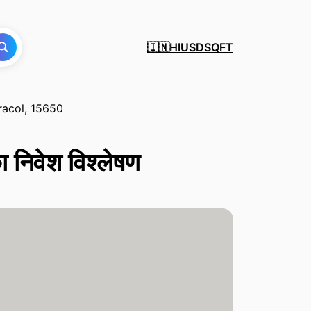
HI
USD
SQFT
🇮🇳
racol, 15650
िवेश विश्लेषण