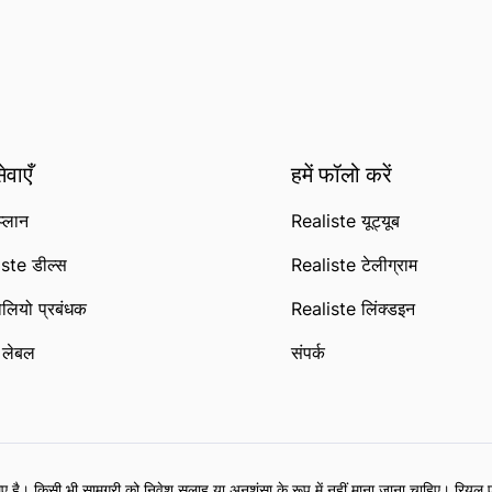
ेवाएँ
हमें फॉलो करें
्लान
Realiste यूट्यूब
ste डील्स
Realiste टेलीग्राम
फोलियो प्रबंधक
Realiste लिंक्डइन
ट लेबल
संपर्क
 है। किसी भी सामग्री को निवेश सलाह या अनुशंसा के रूप में नहीं माना जाना चाहिए। रियल एस्टे