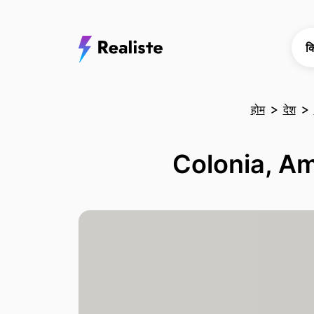
क
होम
देश
Colonia, Amp