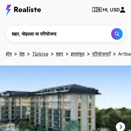
किसी भी
🇮🇳
HI, USD
शहर,
मोहल्ले या
परियोजना
को खोजें
शहर, मोहल्ला या परियोजना
होम
देश
Türkiye
शहर
इस्तांबुल
परियोजनाएँ
Artb