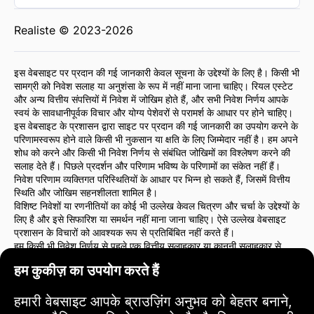
Realiste © 2023-2026
इस वेबसाइट पर प्रदान की गई जानकारी केवल सूचना के उद्देश्यों के लिए है। किसी भी
सामग्री को निवेश सलाह या अनुशंसा के रूप में नहीं माना जाना चाहिए। रियल एस्टेट
और अन्य वित्तीय संपत्तियों में निवेश में जोखिम होते हैं, और सभी निवेश निर्णय आपके
स्वयं के सावधानीपूर्वक विचार और योग्य पेशेवरों से परामर्श के आधार पर होने चाहिए।
इस वेबसाइट के प्रशासन द्वारा साइट पर प्रदान की गई जानकारी का उपयोग करने के
परिणामस्वरूप होने वाले किसी भी नुकसान या क्षति के लिए जिम्मेदार नहीं है। हम अपने
शोध को करने और किसी भी निवेश निर्णय से संबंधित जोखिमों का विश्लेषण करने की
सलाह देते हैं। पिछले प्रदर्शन और परिणाम भविष्य के परिणामों का संकेत नहीं हैं।
निवेश परिणाम व्यक्तिगत परिस्थितियों के आधार पर भिन्न हो सकते हैं, जिसमें वित्तीय
स्थिति और जोखिम सहनशीलता शामिल है।
विशिष्ट निवेशों या रणनीतियों का कोई भी उल्लेख केवल चित्रण और चर्चा के उद्देश्यों के
लिए है और इसे सिफारिश या समर्थन नहीं माना जाना चाहिए। ऐसे उल्लेख वेबसाइट
प्रशासन के विचारों को आवश्यक रूप से प्रतिबिंबित नहीं करते हैं।
हम किसी भी निवेश निर्णय से पहले एक वित्तीय सलाहकार या कानूनी सलाहकार से
परामर्श करने की दृढ़ता से सलाह देते हैं। आप अपने निवेश कार्यों और उनसे संबंधित
हम कुकीज़ का उपयोग करते हैं
जोखिमों के लिए पूरी तरह से जिम्मेदार हैं।
इस वेबसाइट का उपयोग करके, आप इस बात से सहमत हैं कि वेबसाइट प्रशासन
साइट पर प्रदान की गई जानकारी के उपयोग से उत्पन्न किसी भी प्रत्यक्ष या अप्रत्यक्ष
हमारी वेबसाइट आपके ब्राउज़िंग अनुभव को बेहतर बनाने,
नुकसान या क्षति के लिए उत्तरदायी नहीं है।