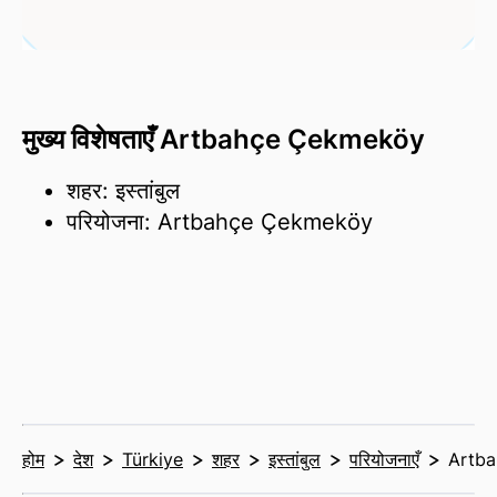
मुख्य विशेषताएँ Artbahçe Çekmeköy
शहर: इस्तांबुल
परियोजना: Artbahçe Çekmeköy
होम
देश
Türkiye
शहर
इस्तांबुल
परियोजनाएँ
Artb