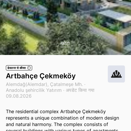
फोटो
डेवलपर से कीमत
?
Artbahçe Çekmeköy
Alemdağ(Alemdar), Çatalmeşe Mh. ·
Anadolu şehircilik Yatırım
· अपडेट किया गया
09.08.2026
The residential complex Artbahçe Çekmeköy
represents a unique combination of modern design
and natural harmony. The complex consists of
several buildings with various types of apartments,