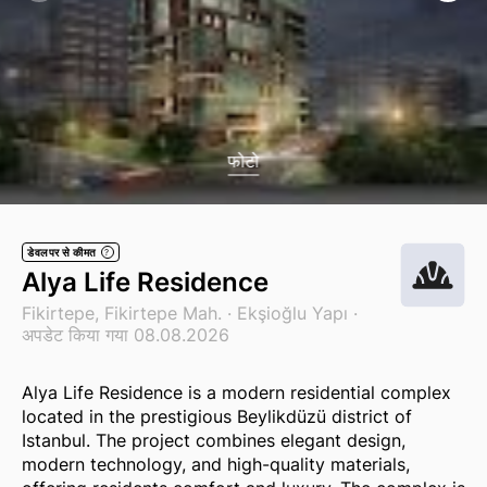
फोटो
डेवलपर से कीमत
?
Alya Life Residence
Fikirtepe, Fikirtepe Mah. ·
Ekşioğlu Yapı
·
अपडेट किया गया 08.08.2026
Alya Life Residence is a modern residential complex
located in the prestigious Beylikdüzü district of
Istanbul. The project combines elegant design,
modern technology, and high-quality materials,