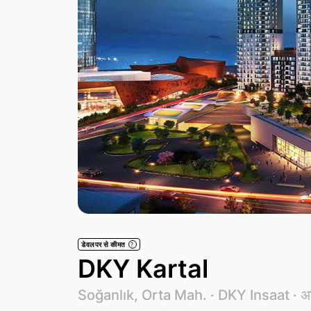
डेवलपर से कीमत
?
DKY Kartal
Soğanlık, Orta Mah. ·
DKY Insaat
· अ