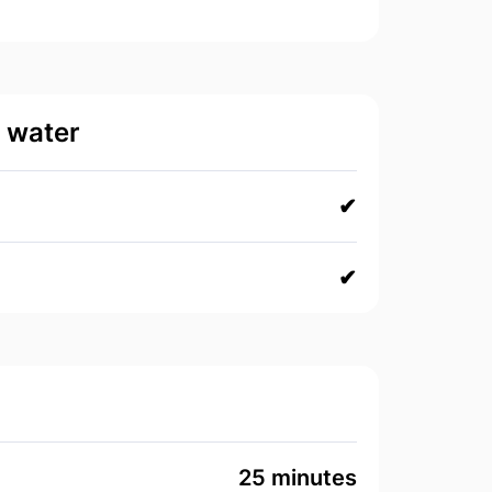
d water
✔
✔
25 minutes