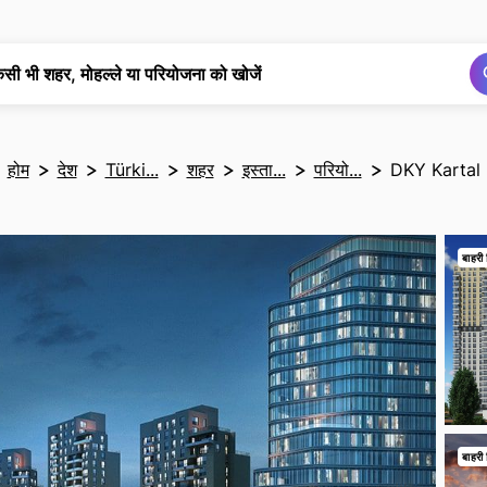
खोज
खोज
िसी भी शहर, मोहल्ले या परियोजना को खोजें
होम
देश
Türki...
शहर
इस्ता...
परियो...
DKY Kartal
बाहरी 
बाहरी 