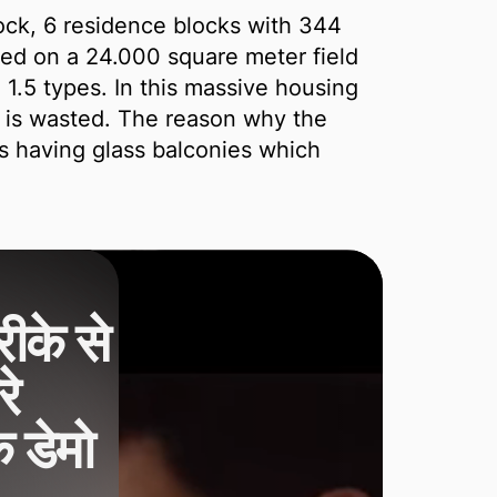
lock, 6 residence blocks with 344
ted on a 24.000 square meter field
+ 1.5 types. In this massive housing
 is wasted. The reason why the
is having glass balconies which
ीके से
े
क डेमो