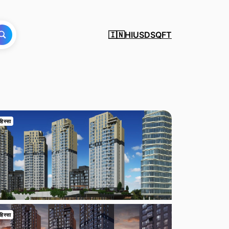
HI
USD
SQFT
🇮🇳
हिस्सा
हिस्सा