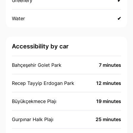
Greenery
✔
Water
✔
Accessibility by car
Bahçeşehir Golet Park
7 minutes
Recep Tayyip Erdogan Park
12 minutes
Büyükçekmece Plajı
19 minutes
Gurpınar Halk Plajı
25 minutes