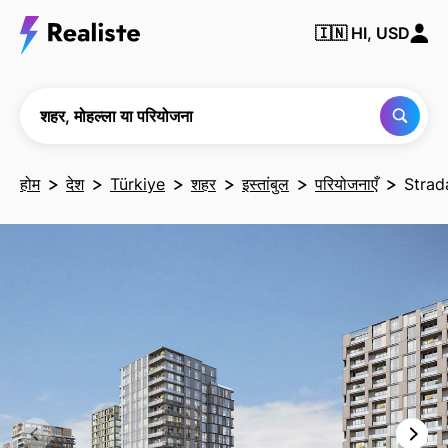
किसी भी
🇮🇳
HI, USD
शहर,
मोहल्ले या
परियोजना
को खोजें
शहर, मोहल्ला या परियोजना
होम
देश
Türkiye
शहर
इस्तांबुल
परियोजनाएँ
Strad