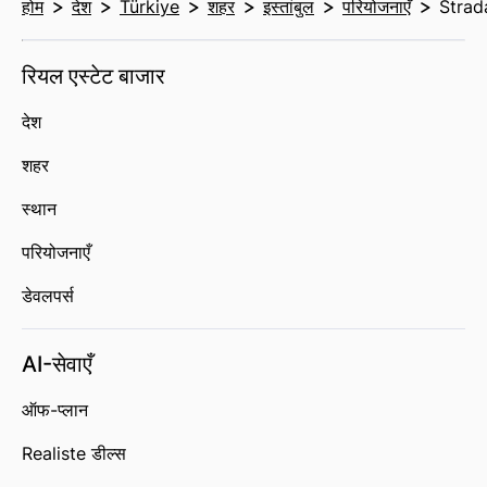
होम
देश
Türkiye
शहर
इस्तांबुल
परियोजनाएँ
Strad
रियल एस्टेट बाजार
देश
शहर
स्थान
परियोजनाएँ
डेवलपर्स
AI-सेवाएँ
ऑफ-प्लान
Realiste डील्स