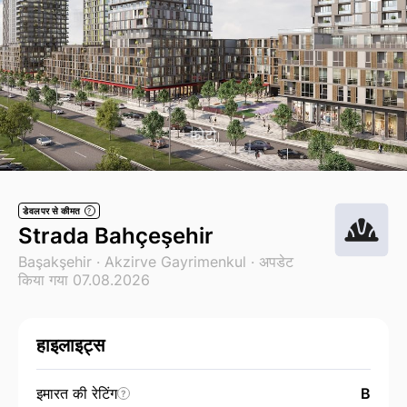
फोटो
डेवलपर से कीमत
?
Strada Bahçeşehir
Başakşehir ·
Akzirve Gayrimenkul
· अपडेट
किया गया 07.08.2026
हाइलाइट्स
इमारत की रेटिंग
B
?