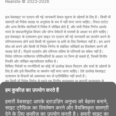
Realiste © 2023-2026
इस वेबसाइट पर प्रदान की गई जानकारी केवल सूचना के उद्देश्यों के लिए है। किसी भी
सामग्री को निवेश सलाह या अनुशंसा के रूप में नहीं माना जाना चाहिए। रियल एस्टेट
और अन्य वित्तीय संपत्तियों में निवेश में जोखिम होते हैं, और सभी निवेश निर्णय आपके
स्वयं के सावधानीपूर्वक विचार और योग्य पेशेवरों से परामर्श के आधार पर होने चाहिए।
इस वेबसाइट के प्रशासन द्वारा साइट पर प्रदान की गई जानकारी का उपयोग करने के
परिणामस्वरूप होने वाले किसी भी नुकसान या क्षति के लिए जिम्मेदार नहीं है। हम अपने
शोध को करने और किसी भी निवेश निर्णय से संबंधित जोखिमों का विश्लेषण करने की
सलाह देते हैं। पिछले प्रदर्शन और परिणाम भविष्य के परिणामों का संकेत नहीं हैं।
निवेश परिणाम व्यक्तिगत परिस्थितियों के आधार पर भिन्न हो सकते हैं, जिसमें वित्तीय
स्थिति और जोखिम सहनशीलता शामिल है।
विशिष्ट निवेशों या रणनीतियों का कोई भी उल्लेख केवल चित्रण और चर्चा के उद्देश्यों के
लिए है और इसे सिफारिश या समर्थन नहीं माना जाना चाहिए। ऐसे उल्लेख वेबसाइट
प्रशासन के विचारों को आवश्यक रूप से प्रतिबिंबित नहीं करते हैं।
हम किसी भी निवेश निर्णय से पहले एक वित्तीय सलाहकार या कानूनी सलाहकार से
परामर्श करने की दृढ़ता से सलाह देते हैं। आप अपने निवेश कार्यों और उनसे संबंधित
हम कुकीज़ का उपयोग करते हैं
जोखिमों के लिए पूरी तरह से जिम्मेदार हैं।
इस वेबसाइट का उपयोग करके, आप इस बात से सहमत हैं कि वेबसाइट प्रशासन
साइट पर प्रदान की गई जानकारी के उपयोग से उत्पन्न किसी भी प्रत्यक्ष या अप्रत्यक्ष
हमारी वेबसाइट आपके ब्राउज़िंग अनुभव को बेहतर बनाने,
नुकसान या क्षति के लिए उत्तरदायी नहीं है।
साइट ट्रैफ़िक का विश्लेषण करने और वैयक्तिकृत सामग्री
निवेश निर्णय लेने में सावधानी और सतर्कता का पालन करें।
देने के लिए कुकीज़ का उपयोग करती है। हमारी साइट का