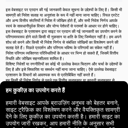
इस वेबसाइट पर प्रदान की गई जानकारी केवल सूचना के उद्देश्यों के लिए है। किसी भी
सामग्री को निवेश सलाह या अनुशंसा के रूप में नहीं माना जाना चाहिए। रियल एस्टेट
और अन्य वित्तीय संपत्तियों में निवेश में जोखिम होते हैं, और सभी निवेश निर्णय आपके
स्वयं के सावधानीपूर्वक विचार और योग्य पेशेवरों से परामर्श के आधार पर होने चाहिए।
इस वेबसाइट के प्रशासन द्वारा साइट पर प्रदान की गई जानकारी का उपयोग करने के
परिणामस्वरूप होने वाले किसी भी नुकसान या क्षति के लिए जिम्मेदार नहीं है। हम अपने
शोध को करने और किसी भी निवेश निर्णय से संबंधित जोखिमों का विश्लेषण करने की
सलाह देते हैं। पिछले प्रदर्शन और परिणाम भविष्य के परिणामों का संकेत नहीं हैं।
निवेश परिणाम व्यक्तिगत परिस्थितियों के आधार पर भिन्न हो सकते हैं, जिसमें वित्तीय
स्थिति और जोखिम सहनशीलता शामिल है।
विशिष्ट निवेशों या रणनीतियों का कोई भी उल्लेख केवल चित्रण और चर्चा के उद्देश्यों के
लिए है और इसे सिफारिश या समर्थन नहीं माना जाना चाहिए। ऐसे उल्लेख वेबसाइट
प्रशासन के विचारों को आवश्यक रूप से प्रतिबिंबित नहीं करते हैं।
हम किसी भी निवेश निर्णय से पहले एक वित्तीय सलाहकार या कानूनी सलाहकार से
परामर्श करने की दृढ़ता से सलाह देते हैं। आप अपने निवेश कार्यों और उनसे संबंधित
हम कुकीज़ का उपयोग करते हैं
जोखिमों के लिए पूरी तरह से जिम्मेदार हैं।
इस वेबसाइट का उपयोग करके, आप इस बात से सहमत हैं कि वेबसाइट प्रशासन
साइट पर प्रदान की गई जानकारी के उपयोग से उत्पन्न किसी भी प्रत्यक्ष या अप्रत्यक्ष
हमारी वेबसाइट आपके ब्राउज़िंग अनुभव को बेहतर बनाने,
नुकसान या क्षति के लिए उत्तरदायी नहीं है।
साइट ट्रैफ़िक का विश्लेषण करने और वैयक्तिकृत सामग्री
निवेश निर्णय लेने में सावधानी और सतर्कता का पालन करें।
देने के लिए कुकीज़ का उपयोग करती है। हमारी साइट का
उपयोग जारी रखकर, आप हमारी नीति के अनुसार सभी
उपयोग की शर्तें