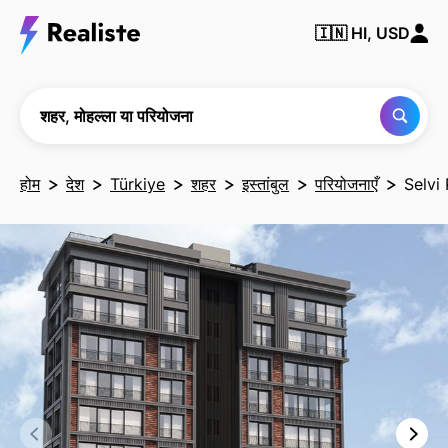
किसी भी
🇮🇳
HI, USD
शहर,
मोहल्ले या
परियोजना
को खोजें
शहर, मोहल्ला या परियोजना
होम
देश
Türkiye
शहर
इस्तांबुल
परियोजनाएँ
Selvi