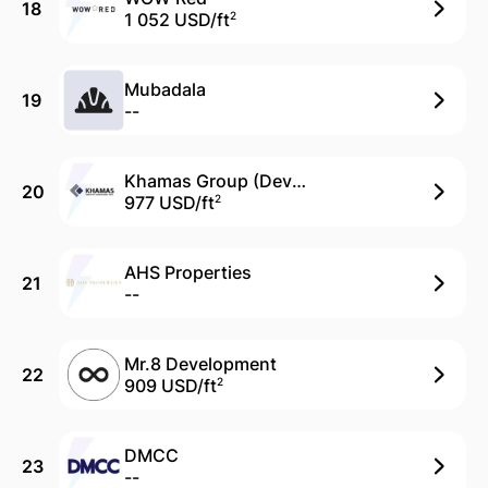
18
1 052 USD/
ft
2
Mubadala
19
--
Khamas Group (Devmark)
20
977 USD/
ft
2
AHS Properties
21
--
Mr.8 Development
22
909 USD/
ft
2
DMCC
23
--