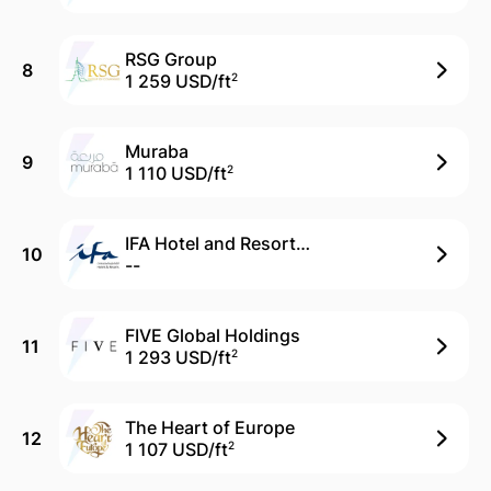
RSG Group
8
1 259 USD/
ft
2
Muraba
9
1 110 USD/
ft
2
IFA Hotel and Resorts (Devmark)
10
--
FIVE Global Holdings
11
1 293 USD/
ft
2
The Heart of Europe
12
1 107 USD/
ft
2