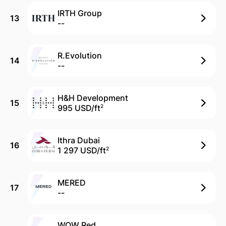
IRTH Group
13
--
R.Evolution
14
--
H&H Development
15
995 USD/
ft
2
Ithra Dubai
16
1 297 USD/
ft
2
MERED
17
--
WOW Red