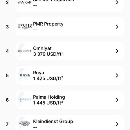
2
--
PMR Property
3
--
Omniyat
4
3 379 USD/
ft
2
Roya
5
1 425 USD/
ft
2
Palma Holding
6
1 445 USD/
ft
2
Kleindienst Group
7
--