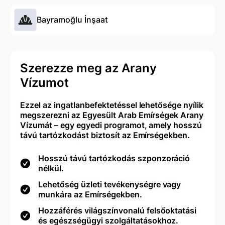
Bayramoğlu İnşaat
Szerezze meg az Arany
Vízumot
Ezzel az ingatlanbefektetéssel lehetősége nyílik
megszerezni az Egyesült Arab Emírségek Arany
Vízumát – egy egyedi programot, amely hosszú
távú tartózkodást biztosít az Emírségekben.
Hosszú távú tartózkodás szponzoráció
nélkül.
Lehetőség üzleti tevékenységre vagy
munkára az Emírségekben.
Hozzáférés világszínvonalú felsőoktatási
és egészségügyi szolgáltatásokhoz.