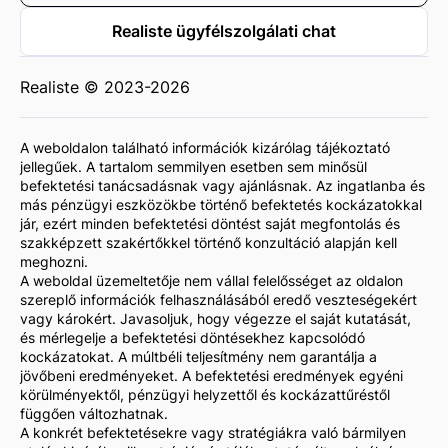
Realiste ügyfélszolgálati chat
Realiste © 2023-2026
A weboldalon található információk kizárólag tájékoztató
jellegűek. A tartalom semmilyen esetben sem minősül
befektetési tanácsadásnak vagy ajánlásnak. Az ingatlanba és
más pénzügyi eszközökbe történő befektetés kockázatokkal
jár, ezért minden befektetési döntést saját megfontolás és
szakképzett szakértőkkel történő konzultáció alapján kell
meghozni.
A weboldal üzemeltetője nem vállal felelősséget az oldalon
szereplő információk felhasználásából eredő veszteségekért
vagy károkért. Javasoljuk, hogy végezze el saját kutatását,
és mérlegelje a befektetési döntésekhez kapcsolódó
kockázatokat. A múltbéli teljesítmény nem garantálja a
jövőbeni eredményeket. A befektetési eredmények egyéni
körülményektől, pénzügyi helyzettől és kockázattűréstől
függően változhatnak.
A konkrét befektetésekre vagy stratégiákra való bármilyen