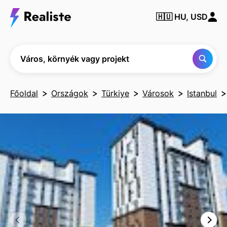
Város,
🇭🇺
HU, USD
környék
vagy
projekt
keresése
Város, környék vagy projekt
Főoldal
Országok
Türkiye
Városok
Istanbul