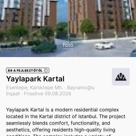
Fotó
ÁR A FEJLESZTŐTŐL
?
Yaylapark Kartal
Esentepe, Karlıktepe Mh. ·
Bayramoğlu
İnşaat
· Frissítve 09.08.2026
Yaylapark Kartal is a modern residential complex
located in the Kartal district of Istanbul. The project
seamlessly blends comfort, functionality, and
aesthetics, offering residents high-quality living