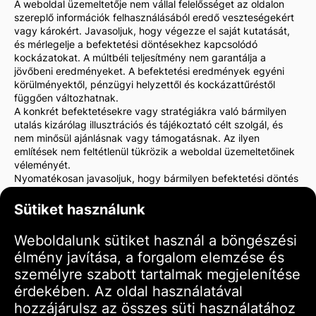
A weboldal üzemeltetője nem vállal felelősséget az oldalon
szereplő információk felhasználásából eredő veszteségekért
vagy károkért. Javasoljuk, hogy végezze el saját kutatását,
és mérlegelje a befektetési döntésekhez kapcsolódó
kockázatokat. A múltbéli teljesítmény nem garantálja a
jövőbeni eredményeket. A befektetési eredmények egyéni
körülményektől, pénzügyi helyzettől és kockázattűréstől
függően változhatnak.
A konkrét befektetésekre vagy stratégiákra való bármilyen
utalás kizárólag illusztrációs és tájékoztató célt szolgál, és
nem minősül ajánlásnak vagy támogatásnak. Az ilyen
említések nem feltétlenül tükrözik a weboldal üzemeltetőinek
véleményét.
Nyomatékosan javasoljuk, hogy bármilyen befektetési döntés
meghozatala előtt konzultáljon pénzügyi tanácsadóval vagy
jogi szakemberrel. Ön egyedül felelős befektetési döntéseiért
Sütiket használunk
és az azokkal járó kockázatokért.
A weboldal használatával Ön elfogadja, hogy a weboldal
Weboldalunk sütiket használ a böngészési
üzemeltetője nem felelős semmilyen közvetlen vagy közvetett
élmény javítása, a forgalom elemzése és
veszteségért vagy kárért, amely az oldalon található
információk felhasználásából ered.
személyre szabott tartalmak megjelenítése
Kérjük, körültekintően és óvatosan járjon el a befektetési
érdekében. Az oldal használatával
döntések meghozatalakor.
hozzájárulsz az összes süti használatához