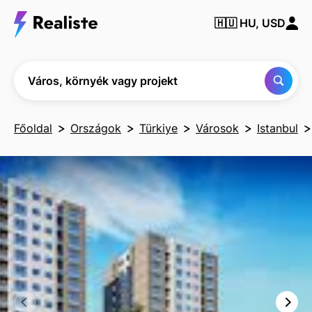
Város,
🇭🇺
HU, USD
környék
vagy
projekt
keresése
Város, környék vagy projekt
Főoldal
Országok
Türkiye
Városok
Istanbul