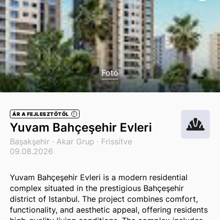
Fotó
ÁR A FEJLESZTŐTŐL
?
Yuvam Bahçeşehir Evleri
Başakşehir ·
Akar Grup
· Frissítve
09.08.2026
Yuvam Bahçeşehir Evleri is a modern residential
complex situated in the prestigious Bahçeşehir
district of Istanbul. The project combines comfort,
functionality, and aesthetic appeal, offering residents