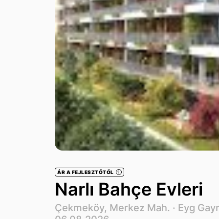
ÁR A FEJLESZTŐTŐL
?
Narlı Bahçe Evleri
Çekmeköy, Merkez Mah. ·
Eyg Gay