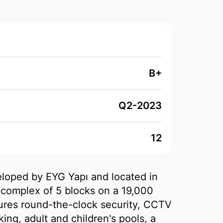
B+
Q2-2023
12
veloped by EYG Yapı and located in
complex of 5 blocks on a 19,000
tures round-the-clock security, CCTV
ing, adult and children's pools, a