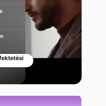
ap
p
us
fektetési