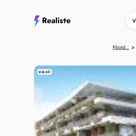
V
Főold...
KÜLSŐ