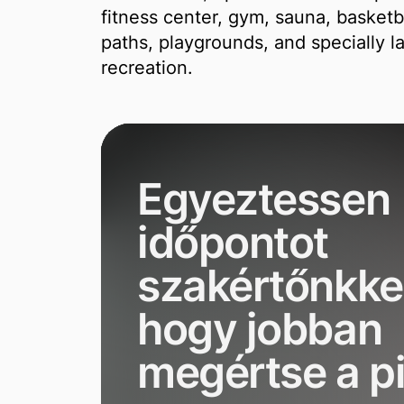
fitness center, gym, sauna, basketba
paths, playgrounds, and specially l
recreation.
Egyeztessen
időpontot
szakértőnkkel
hogy jobban
megértse a p