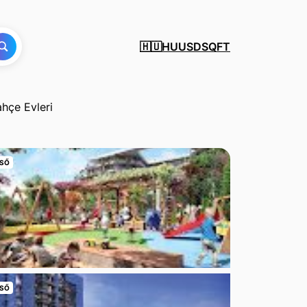
HU
USD
SQFT
🇭🇺
ahçe Evleri
SŐ
SŐ