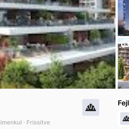
KÜL
Fej
rimenkul
· Frissítve