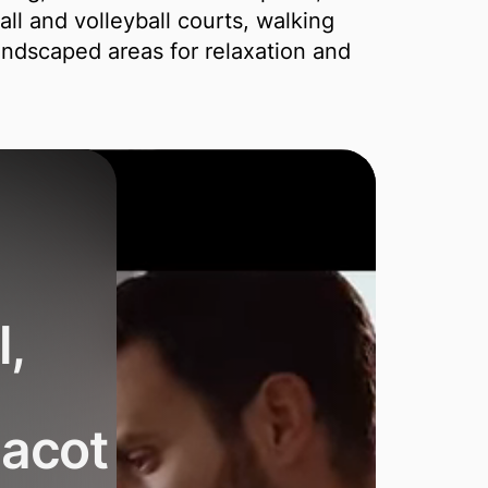
ll and volleyball courts, walking
andscaped areas for relaxation and
,
iacot