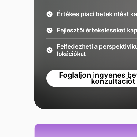
Értékes piaci betekintést k
Fejlesztői értékeléseket ka
Felfedezheti a perspektivik
lokációkat
Foglaljon ingyenes be
konzultációt