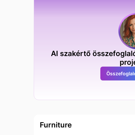
AI szakértő összefoglaló
proj
Összefoglal
Furniture