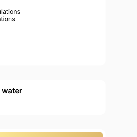
lations
ations
d water