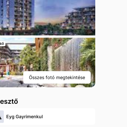
SŐ
Összes fotó megtekintése
lesztő
Eyg Gayrimenkul