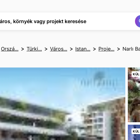
Keresés
Keresés
áros, környék vagy projekt keresése
Orszá...
Türki...
Város...
Istan...
Proje...
Narlı B
KÜL
KÜL