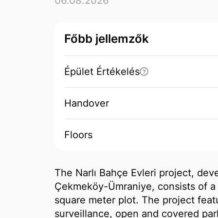
06.08.2026
Főbb jellemzők
Épület Értékelés
?
Handover
Floors
The Narlı Bahçe Evleri project, de
Çekmeköy-Ümraniye, consists of a 
square meter plot. The project fea
surveillance, open and covered park