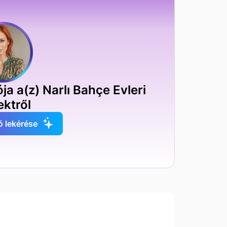
ja a(z) Narlı Bahçe Evleri
ektről
ó lekérése