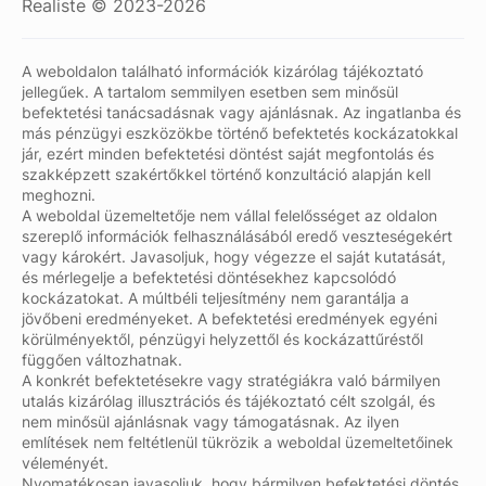
Realiste © 2023-2026
A weboldalon található információk kizárólag tájékoztató
jellegűek. A tartalom semmilyen esetben sem minősül
befektetési tanácsadásnak vagy ajánlásnak. Az ingatlanba és
más pénzügyi eszközökbe történő befektetés kockázatokkal
jár, ezért minden befektetési döntést saját megfontolás és
szakképzett szakértőkkel történő konzultáció alapján kell
meghozni.
A weboldal üzemeltetője nem vállal felelősséget az oldalon
szereplő információk felhasználásából eredő veszteségekért
vagy károkért. Javasoljuk, hogy végezze el saját kutatását,
és mérlegelje a befektetési döntésekhez kapcsolódó
kockázatokat. A múltbéli teljesítmény nem garantálja a
jövőbeni eredményeket. A befektetési eredmények egyéni
körülményektől, pénzügyi helyzettől és kockázattűréstől
függően változhatnak.
A konkrét befektetésekre vagy stratégiákra való bármilyen
utalás kizárólag illusztrációs és tájékoztató célt szolgál, és
nem minősül ajánlásnak vagy támogatásnak. Az ilyen
említések nem feltétlenül tükrözik a weboldal üzemeltetőinek
véleményét.
Nyomatékosan javasoljuk, hogy bármilyen befektetési döntés