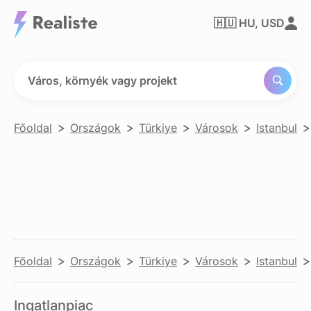
Város,
🇭🇺
HU, USD
környék
vagy
projekt
keresése
Város, környék vagy projekt
Főoldal
Országok
Türkiye
Városok
Istanbul
Főoldal
Országok
Türkiye
Városok
Istanbul
Ingatlanpiac