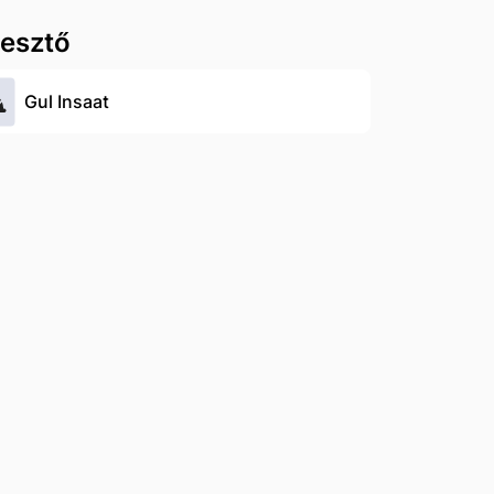
lesztő
Gul Insaat