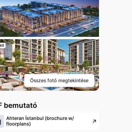
SŐ
Összes fotó megtekintése
F bemutató
Ahteran İstanbul (brochure w/
floorplans)