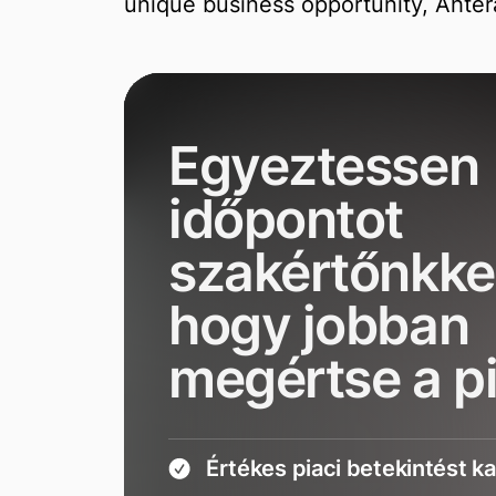
unique business opportunity, Ahtera
Egyeztessen
időpontot
szakértőnkkel
hogy jobban
megértse a p
Értékes piaci betekintést k