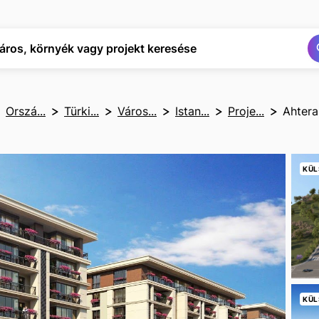
Keresés
Keresés
áros, környék vagy projekt keresése
Orszá...
Türki...
Város...
Istan...
Proje...
Ahtera
KÜL
KÜL