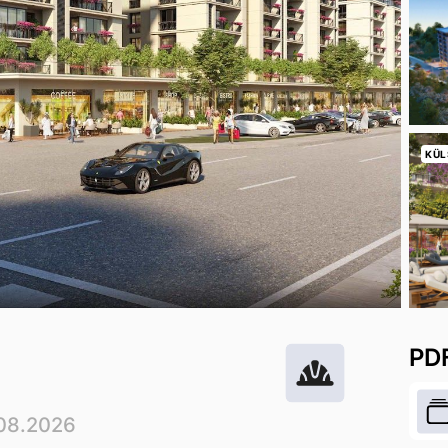
KÜL
PD
.08.2026