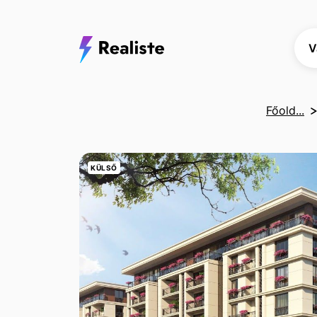
V
Főold...
KÜLSŐ