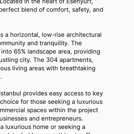
. Located in the heart of Esenyurt,
perfect blend of comfort, safety, and
 a horizontal, low-rise architectural
ommunity and tranquility. The
 into 65% landscape area, providing
bustling city. The 304 apartments,
ious living areas with breathtaking
.
 Istanbul provides easy access to key
l choice for those seeking a luxurious
ommercial spaces within the project
businesses and entrepreneurs.
 a luxurious home or seeking a