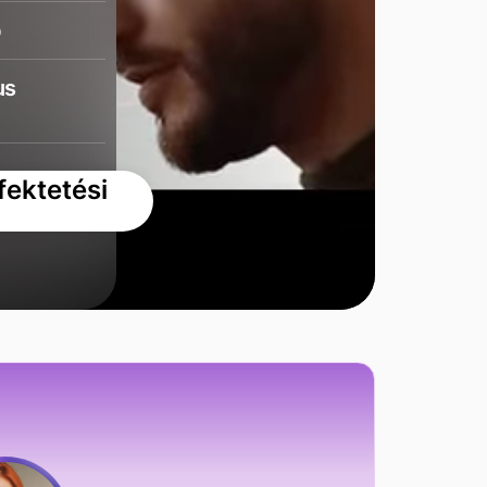
p
us
fektetési