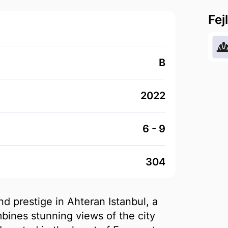
Fej
B
2022
6 - 9
304
d prestige in Ahteran Istanbul, a
bines stunning views of the city