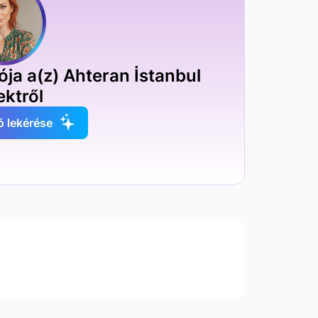
ója a(z) Ahteran İstanbul
ektről
ó lekérése