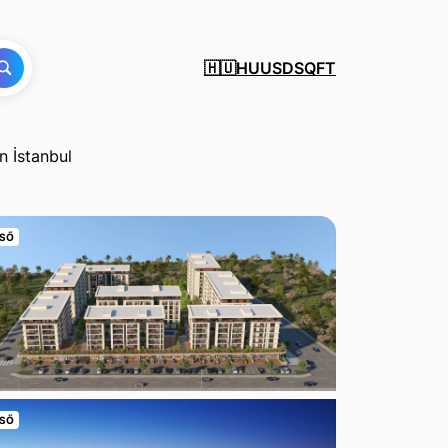
HU
USD
SQFT
🇭🇺
n İstanbul
SŐ
SŐ