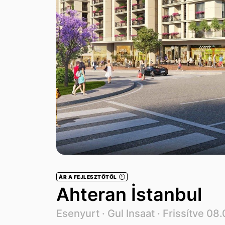
ÁR A FEJLESZTŐTŐL
?
Ahteran İstanbul
Esenyurt ·
Gul Insaat
· Frissítve 08