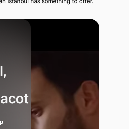
n Istanbul has something to offer.
,
iacot
ap