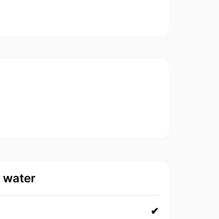
d water
✔