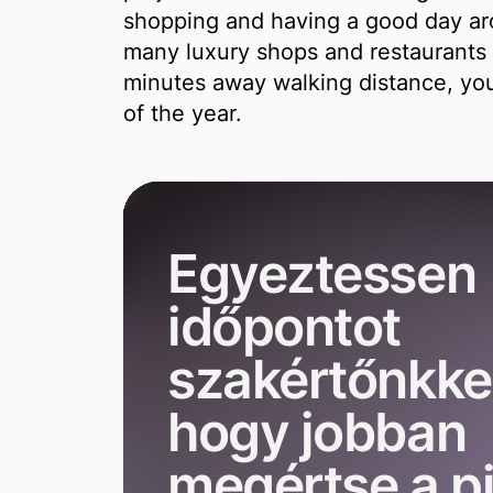
shopping and having a good day ar
many luxury shops and restaurants i
minutes away walking distance, you
of the year.
Egyeztessen
időpontot
szakértőnkkel
hogy jobban
megértse a p