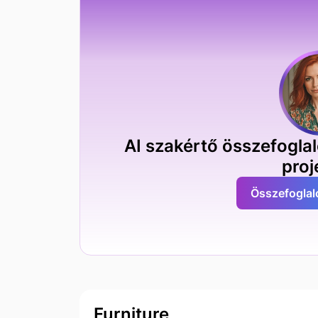
AI szakértő összefoglal
proj
Összefoglal
Furniture