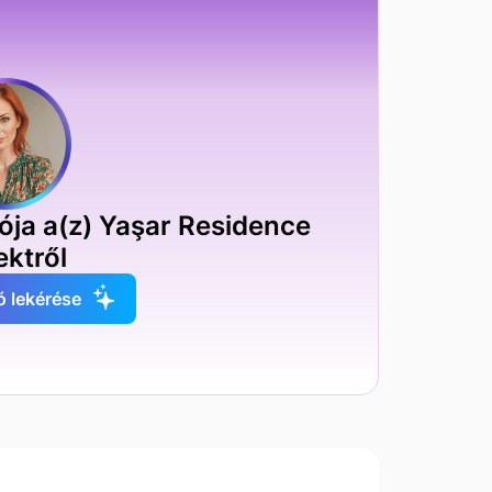
ója a(z) Yaşar Residence
ektről
ó lekérése