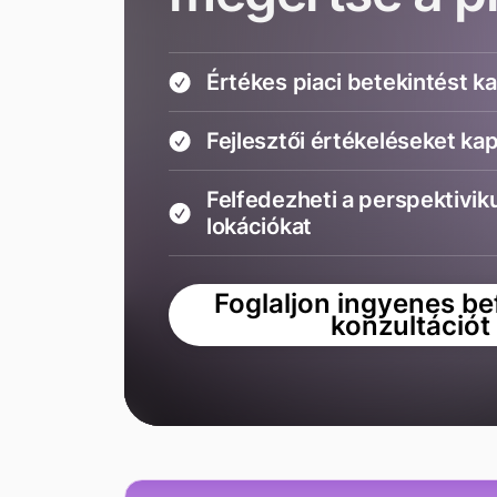
Értékes piaci betekintést k
Fejlesztői értékeléseket ka
Felfedezheti a perspektivik
lokációkat
Foglaljon ingyenes be
konzultációt