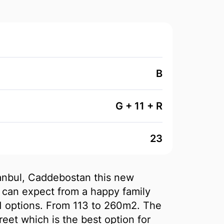
6
B
G + 11 + R
23
stanbul, Caddebostan this new
u can expect from a happy family
1 options. From 113 to 260m2. The
reet which is the best option for