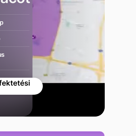
ap
p
us
fektetési