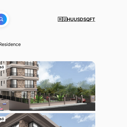
HU
USD
SQFT
🇭🇺
Residence
SŐ
SŐ