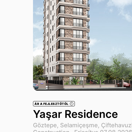
ÁR A FEJLESZTŐTŐL
?
Yaşar Residence
Göztepe, Selamiçeşme, Çiftehavuzl