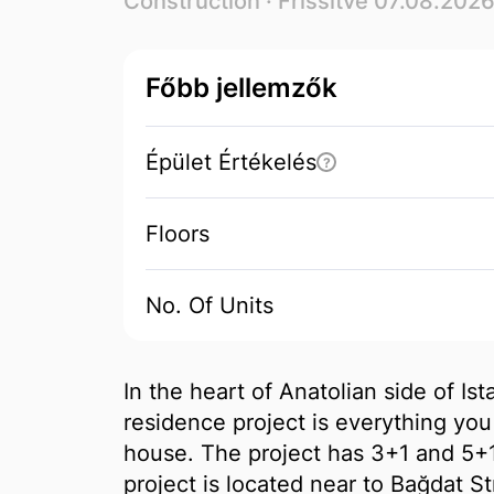
Construction
· Frissítve 07.08.202
Főbb jellemzők
Épület Értékelés
?
Floors
No. Of Units
In the heart of Anatolian side of I
residence project is everything yo
house. The project has 3+1 and 5+
project is located near to Bağdat St