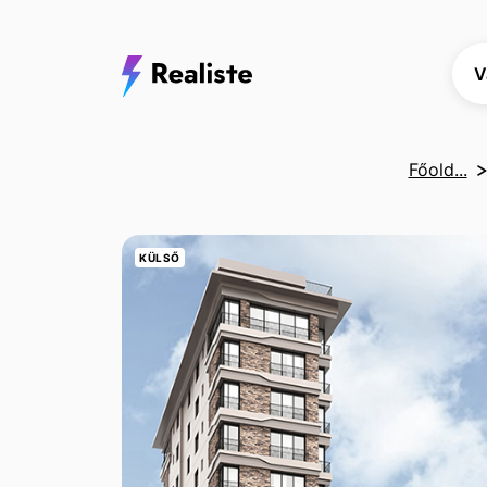
V
Főold...
KÜLSŐ