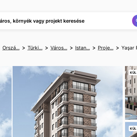
Keresés
Keresés
áros, környék vagy projekt keresése
Orszá...
Türki...
Város...
Istan...
Proje...
Yaşar 
KÜL
KÜL