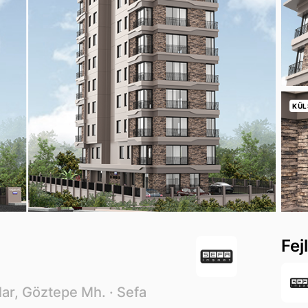
KÜL
Fej
ar, Göztepe Mh. ·
Sefa