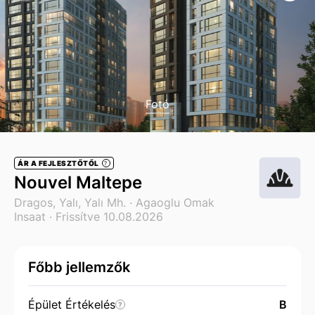
Fotó
ÁR A FEJLESZTŐTŐL
?
Nouvel Maltepe
Dragos, Yalı, Yalı Mh. ·
Agaoglu Omak
Insaat
· Frissítve 10.08.2026
Főbb jellemzők
Épület Értékelés
B
?