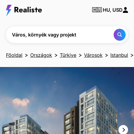
Város,
🇭🇺
HU, USD
környék
vagy
projekt
keresése
Város, környék vagy projekt
Főoldal
Országok
Türkiye
Városok
Istanbul