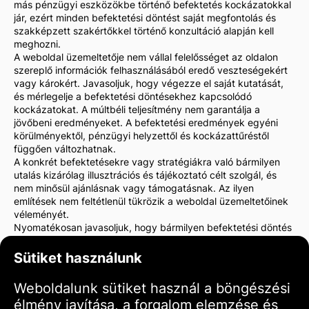
más pénzügyi eszközökbe történő befektetés kockázatokkal
jár, ezért minden befektetési döntést saját megfontolás és
szakképzett szakértőkkel történő konzultáció alapján kell
meghozni.
A weboldal üzemeltetője nem vállal felelősséget az oldalon
szereplő információk felhasználásából eredő veszteségekért
vagy károkért. Javasoljuk, hogy végezze el saját kutatását,
és mérlegelje a befektetési döntésekhez kapcsolódó
kockázatokat. A múltbéli teljesítmény nem garantálja a
jövőbeni eredményeket. A befektetési eredmények egyéni
körülményektől, pénzügyi helyzettől és kockázattűréstől
függően változhatnak.
A konkrét befektetésekre vagy stratégiákra való bármilyen
utalás kizárólag illusztrációs és tájékoztató célt szolgál, és
nem minősül ajánlásnak vagy támogatásnak. Az ilyen
említések nem feltétlenül tükrözik a weboldal üzemeltetőinek
véleményét.
Nyomatékosan javasoljuk, hogy bármilyen befektetési döntés
meghozatala előtt konzultáljon pénzügyi tanácsadóval vagy
jogi szakemberrel. Ön egyedül felelős befektetési döntéseiért
Sütiket használunk
és az azokkal járó kockázatokért.
A weboldal használatával Ön elfogadja, hogy a weboldal
Weboldalunk sütiket használ a böngészési
üzemeltetője nem felelős semmilyen közvetlen vagy közvetett
élmény javítása, a forgalom elemzése és
veszteségért vagy kárért, amely az oldalon található