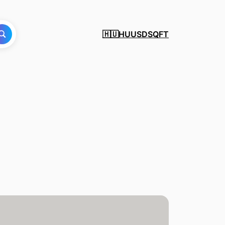
HU
USD
SQFT
🇭🇺