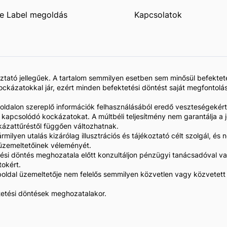
e Label megoldás
Kapcsolatok
koztató jellegűek. A tartalom semmilyen esetben sem minősül befekte
kázatokkal jár, ezért minden befektetési döntést saját megfontolás
 oldalon szereplő információk felhasználásából eredő veszteségekért
z kapcsolódó kockázatokat. A múltbéli teljesítmény nem garantálja 
kázattűréstől függően változhatnak.
rmilyen utalás kizárólag illusztrációs és tájékoztató célt szolgál, 
l üzemeltetőinek véleményét.
si döntés meghozatala előtt konzultáljon pénzügyi tanácsadóval va
tokért.
oldal üzemeltetője nem felelős semmilyen közvetlen vagy közvetett 
ktetési döntések meghozatalakor.