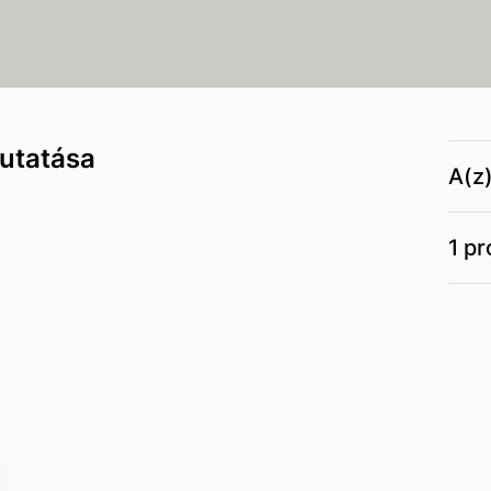
utatása
A(z
1 pr