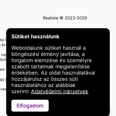
Realiste © 2023-2026
Sütiket használunk
tési tanácsadásnak vagy ajánlásnak. Az ingatlanba
 és szakképzett szakértőkkel történő konzultáció
Weboldalunk sütiket használ a
böngészési élmény javítása, a
 vagy károkért. Javasoljuk, hogy végezze el saját
a jövőbeni eredményeket. A befektetési eredmények
forgalom elemzése és személyre
szabott tartalmak megjelenítése
és nem minősül ajánlásnak vagy támogatásnak. Az
érdekében. Az oldal használatával
hozzájárulsz az összes süti
gy jogi szakemberrel. Ön egyedül felelős
használatához az alábbiak
veszteségért vagy kárért, amely az oldalon
szerint:
Adatvédelmi irányelvek
Elfogadom
Kapcsolatfelvétel WhatsAppon