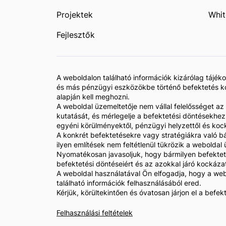
Projektek
Whit
Fejlesztők
A weboldalon található információk kizárólag tájé
és más pénzügyi eszközökbe történő befektetés koc
alapján kell meghozni.
A weboldal üzemeltetője nem vállal felelősséget az
kutatását, és mérlegelje a befektetési döntésekhe
egyéni körülményektől, pénzügyi helyzettől és koc
A konkrét befektetésekre vagy stratégiákra való bá
ilyen említések nem feltétlenül tükrözik a webolda
Nyomatékosan javasoljuk, hogy bármilyen befekteté
befektetési döntéseiért és az azokkal járó kockáza
A weboldal használatával Ön elfogadja, hogy a web
található információk felhasználásából ered.
Kérjük, körültekintően és óvatosan járjon el a befe
Felhasználási feltételek