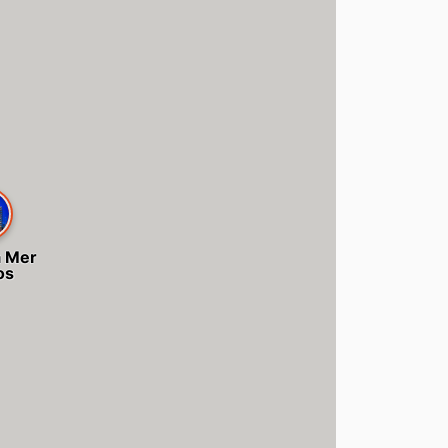
a Mer
os