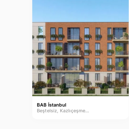
BAB İstanbul
Beştelsiz, Kazlıçeşme Mh.