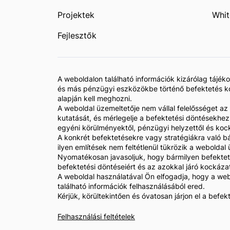
Projektek
Whit
Fejlesztők
A weboldalon található információk kizárólag tájé
és más pénzügyi eszközökbe történő befektetés koc
alapján kell meghozni.
A weboldal üzemeltetője nem vállal felelősséget az
kutatását, és mérlegelje a befektetési döntésekhe
egyéni körülményektől, pénzügyi helyzettől és koc
A konkrét befektetésekre vagy stratégiákra való bá
ilyen említések nem feltétlenül tükrözik a webolda
Nyomatékosan javasoljuk, hogy bármilyen befekteté
befektetési döntéseiért és az azokkal járó kockáza
A weboldal használatával Ön elfogadja, hogy a web
található információk felhasználásából ered.
Kérjük, körültekintően és óvatosan járjon el a befe
Felhasználási feltételek