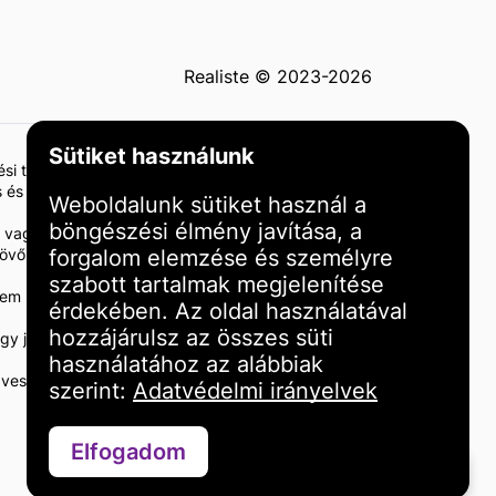
Realiste © 2023-2026
Sütiket használunk
tési tanácsadásnak vagy ajánlásnak. Az ingatlanba
 és szakképzett szakértőkkel történő konzultáció
Weboldalunk sütiket használ a
böngészési élmény javítása, a
 vagy károkért. Javasoljuk, hogy végezze el saját
a jövőbeni eredményeket. A befektetési eredmények
forgalom elemzése és személyre
szabott tartalmak megjelenítése
és nem minősül ajánlásnak vagy támogatásnak. Az
érdekében. Az oldal használatával
hozzájárulsz az összes süti
gy jogi szakemberrel. Ön egyedül felelős
használatához az alábbiak
veszteségért vagy kárért, amely az oldalon
szerint:
Adatvédelmi irányelvek
Elfogadom
Kapcsolatfelvétel WhatsAppon