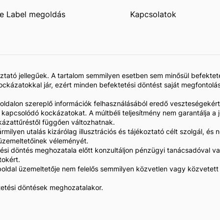
e Label megoldás
Kapcsolatok
koztató jellegűek. A tartalom semmilyen esetben sem minősül befekte
kázatokkal jár, ezért minden befektetési döntést saját megfontolás
 oldalon szereplő információk felhasználásából eredő veszteségekért
z kapcsolódó kockázatokat. A múltbéli teljesítmény nem garantálja 
kázattűréstől függően változhatnak.
rmilyen utalás kizárólag illusztrációs és tájékoztató célt szolgál, 
l üzemeltetőinek véleményét.
si döntés meghozatala előtt konzultáljon pénzügyi tanácsadóval va
tokért.
oldal üzemeltetője nem felelős semmilyen közvetlen vagy közvetett 
ktetési döntések meghozatalakor.