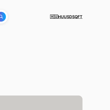
HU
USD
SQFT
🇭🇺