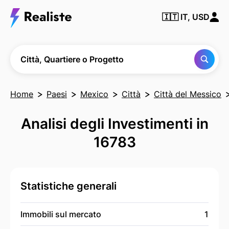
Trova
🇮🇹
IT, USD
qualsiasi
città,
quartiere
o
progetto
Città, Quartiere o Progetto
Home
Paesi
Mexico
Città
Città del Messico
Analisi degli Investimenti in
16783
Statistiche generali
Immobili sul mercato
1