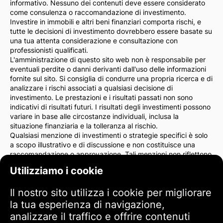
informativo. Nessuno dei contenuti deve essere considerato
come consulenza o raccomandazione di investimento.
Investire in immobili e altri beni finanziari comporta rischi, e
tutte le decisioni di investimento dovrebbero essere basate su
una tua attenta considerazione e consultazione con
professionisti qualificati.
L'amministrazione di questo sito web non è responsabile per
eventuali perdite o danni derivanti dall'uso delle informazioni
fornite sul sito. Si consiglia di condurre una propria ricerca e di
analizzare i rischi associati a qualsiasi decisione di
investimento. Le prestazioni e i risultati passati non sono
indicativi di risultati futuri. I risultati degli investimenti possono
variare in base alle circostanze individuali, inclusa la
situazione finanziaria e la tolleranza al rischio.
Qualsiasi menzione di investimenti o strategie specifici è solo
a scopo illustrativo e di discussione e non costituisce una
raccomandazione o approvazione. Tali menzioni non riflettono
necessariamente le opinioni dell'amministrazione del sito.
Utilizziamo i cookie
Consigliamo vivamente di consultare un consulente finanziario
o un avvocato prima di prendere decisioni di investimento. Sei
Il nostro sito utilizza i cookie per migliorare
l'unico responsabile delle tue azioni di investimento e dei rischi
ad esse associati.
la tua esperienza di navigazione,
Utilizzando questo sito web, accetti che l'amministrazione del
analizzare il traffico e offrire contenuti
sito non è responsabile per eventuali perdite o danni diretti o