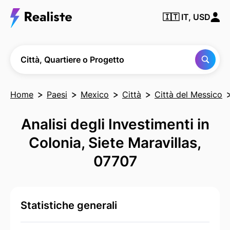
Trova
🇮🇹
IT, USD
qualsiasi
città,
quartiere
o
progetto
Città, Quartiere o Progetto
Home
Paesi
Mexico
Città
Città del Messico
Analisi degli Investimenti in
Colonia, Siete Maravillas,
07707
Statistiche generali