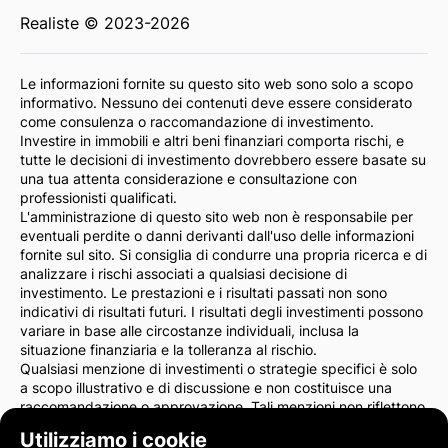
Realiste © 2023-2026
Le informazioni fornite su questo sito web sono solo a scopo
informativo. Nessuno dei contenuti deve essere considerato
come consulenza o raccomandazione di investimento.
Investire in immobili e altri beni finanziari comporta rischi, e
tutte le decisioni di investimento dovrebbero essere basate su
una tua attenta considerazione e consultazione con
professionisti qualificati.
L'amministrazione di questo sito web non è responsabile per
eventuali perdite o danni derivanti dall'uso delle informazioni
fornite sul sito. Si consiglia di condurre una propria ricerca e di
analizzare i rischi associati a qualsiasi decisione di
investimento. Le prestazioni e i risultati passati non sono
indicativi di risultati futuri. I risultati degli investimenti possono
variare in base alle circostanze individuali, inclusa la
situazione finanziaria e la tolleranza al rischio.
Qualsiasi menzione di investimenti o strategie specifici è solo
a scopo illustrativo e di discussione e non costituisce una
raccomandazione o approvazione. Tali menzioni non riflettono
necessariamente le opinioni dell'amministrazione del sito.
Utilizziamo i cookie
Consigliamo vivamente di consultare un consulente finanziario