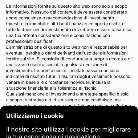
Le informazioni fornite su questo sito web sono solo a scopo
informativo. Nessuno dei contenuti deve essere considerato
come consulenza o raccomandazione di investimento.
Investire in immobili e altri beni finanziari comporta rischi, e
tutte le decisioni di investimento dovrebbero essere basate su
una tua attenta considerazione e consultazione con
professionisti qualificati.
L'amministrazione di questo sito web non è responsabile per
eventuali perdite o danni derivanti dall'uso delle informazioni
fornite sul sito. Si consiglia di condurre una propria ricerca e di
analizzare i rischi associati a qualsiasi decisione di
investimento. Le prestazioni e i risultati passati non sono
indicativi di risultati futuri. I risultati degli investimenti possono
variare in base alle circostanze individuali, inclusa la
situazione finanziaria e la tolleranza al rischio.
Qualsiasi menzione di investimenti o strategie specifici è solo
a scopo illustrativo e di discussione e non costituisce una
raccomandazione o approvazione. Tali menzioni non riflettono
necessariamente le opinioni dell'amministrazione del sito.
Utilizziamo i cookie
Consigliamo vivamente di consultare un consulente finanziario
o un avvocato prima di prendere decisioni di investimento. Sei
Il nostro sito utilizza i cookie per migliorare
l'unico responsabile delle tue azioni di investimento e dei rischi
ad esse associati.
la tua esperienza di navigazione,