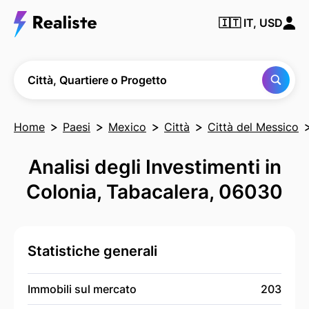
Trova
🇮🇹
IT, USD
qualsiasi
città,
quartiere
o
progetto
Città, Quartiere o Progetto
Home
Paesi
Mexico
Città
Città del Messico
Analisi degli Investimenti in
Colonia, Tabacalera, 06030
Statistiche generali
Immobili sul mercato
203