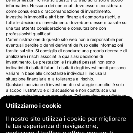
informativo. Nessuno dei contenuti deve essere considerato
come consulenza o raccomandazione di investimento.
Investire in immobili e altri beni finanziari comporta rischi, e
tutte le decisioni di investimento dovrebbero essere basate su
una tua attenta considerazione e consultazione con
professionisti qualificati.
L'amministrazione di questo sito web non è responsabile per
eventuali perdite o danni derivanti dall'uso delle informazioni
fornite sul sito. Si consiglia di condurre una propria ricerca e di
analizzare i rischi associati a qualsiasi decisione di
investimento. Le prestazioni e i risultati passati non sono
indicativi di risultati futuri. I risultati degli investimenti possono
variare in base alle circostanze individuali, inclusa la
situazione finanziaria e la tolleranza al rischio.
Qualsiasi menzione di investimenti o strategie specifici è solo
a scopo illustrativo e di discussione e non costituisce una
raccomandazione o approvazione. Tali menzioni non riflettono
necessariamente le opinioni dell'amministrazione del sito.
Utilizziamo i cookie
Consigliamo vivamente di consultare un consulente finanziario
o un avvocato prima di prendere decisioni di investimento. Sei
Il nostro sito utilizza i cookie per migliorare
l'unico responsabile delle tue azioni di investimento e dei rischi
ad esse associati.
la tua esperienza di navigazione,
Utilizzando questo sito web, accetti che l'amministrazione del