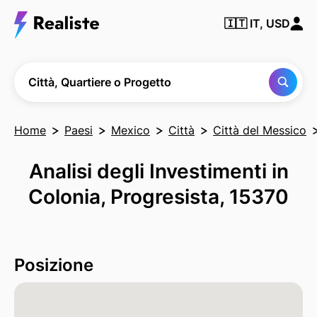
Trova
🇮🇹
IT, USD
qualsiasi
città,
quartiere
o
progetto
Città, Quartiere o Progetto
Home
Paesi
Mexico
Città
Città del Messico
Analisi degli Investimenti in
Colonia, Progresista, 15370
Posizione