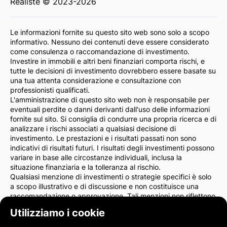
Realiste © 2023-2026
Le informazioni fornite su questo sito web sono solo a scopo
informativo. Nessuno dei contenuti deve essere considerato
come consulenza o raccomandazione di investimento.
Investire in immobili e altri beni finanziari comporta rischi, e
tutte le decisioni di investimento dovrebbero essere basate su
una tua attenta considerazione e consultazione con
professionisti qualificati.
L'amministrazione di questo sito web non è responsabile per
eventuali perdite o danni derivanti dall'uso delle informazioni
fornite sul sito. Si consiglia di condurre una propria ricerca e di
analizzare i rischi associati a qualsiasi decisione di
investimento. Le prestazioni e i risultati passati non sono
indicativi di risultati futuri. I risultati degli investimenti possono
variare in base alle circostanze individuali, inclusa la
situazione finanziaria e la tolleranza al rischio.
Qualsiasi menzione di investimenti o strategie specifici è solo
a scopo illustrativo e di discussione e non costituisce una
raccomandazione o approvazione. Tali menzioni non riflettono
necessariamente le opinioni dell'amministrazione del sito.
Utilizziamo i cookie
Consigliamo vivamente di consultare un consulente finanziario
o un avvocato prima di prendere decisioni di investimento. Sei