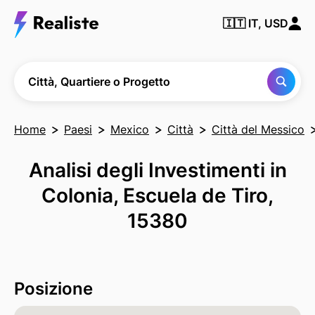
Trova
🇮🇹
IT, USD
qualsiasi
città,
quartiere
o
progetto
Città, Quartiere o Progetto
Home
Paesi
Mexico
Città
Città del Messico
Analisi degli Investimenti in
Colonia, Escuela de Tiro,
15380
Posizione