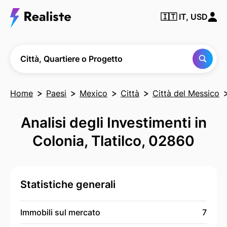
Trova
🇮🇹
IT, USD
qualsiasi
città,
quartiere
o
progetto
Città, Quartiere o Progetto
Home
Paesi
Mexico
Città
Città del Messico
Analisi degli Investimenti in
Colonia, Tlatilco, 02860
Statistiche generali
Immobili sul mercato
7