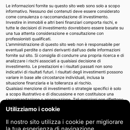
Le informazioni fornite su questo sito web sono solo a scopo
informativo. Nessuno dei contenuti deve essere considerato
come consulenza o raccomandazione di investimento.
Investire in immobili e altri beni finanziari comporta rischi, e
tutte le decisioni di investimento dovrebbero essere basate su
una tua attenta considerazione e consultazione con
professionisti qualificati.
L'amministrazione di questo sito web non è responsabile per
eventuali perdite o danni derivanti dall'uso delle informazioni
fornite sul sito. Si consiglia di condurre una propria ricerca e di
analizzare i rischi associati a qualsiasi decisione di
investimento. Le prestazioni e i risultati passati non sono
indicativi di risultati futuri. I risultati degli investimenti possono
variare in base alle circostanze individuali, inclusa la
situazione finanziaria e la tolleranza al rischio.
Qualsiasi menzione di investimenti o strategie specifici è solo
a scopo illustrativo e di discussione e non costituisce una
raccomandazione o approvazione. Tali menzioni non riflettono
necessariamente le opinioni dell'amministrazione del sito.
Utilizziamo i cookie
Consigliamo vivamente di consultare un consulente finanziario
o un avvocato prima di prendere decisioni di investimento. Sei
Il nostro sito utilizza i cookie per migliorare
l'unico responsabile delle tue azioni di investimento e dei rischi
ad esse associati.
la tua esperienza di navigazione,