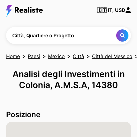
Trova
🇮🇹
IT, USD
qualsiasi
città,
quartiere
o
progetto
Città, Quartiere o Progetto
Home
Paesi
Mexico
Città
Città del Messico
Analisi degli Investimenti in
Colonia, A.M.S.A, 14380
Posizione