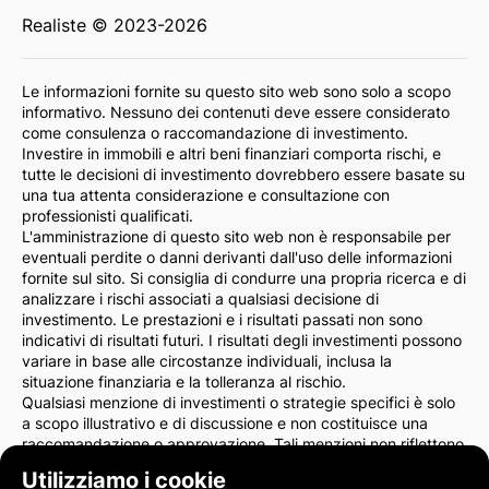
Realiste © 2023-2026
Le informazioni fornite su questo sito web sono solo a scopo
informativo. Nessuno dei contenuti deve essere considerato
come consulenza o raccomandazione di investimento.
Investire in immobili e altri beni finanziari comporta rischi, e
tutte le decisioni di investimento dovrebbero essere basate su
una tua attenta considerazione e consultazione con
professionisti qualificati.
L'amministrazione di questo sito web non è responsabile per
eventuali perdite o danni derivanti dall'uso delle informazioni
fornite sul sito. Si consiglia di condurre una propria ricerca e di
analizzare i rischi associati a qualsiasi decisione di
investimento. Le prestazioni e i risultati passati non sono
indicativi di risultati futuri. I risultati degli investimenti possono
variare in base alle circostanze individuali, inclusa la
situazione finanziaria e la tolleranza al rischio.
Qualsiasi menzione di investimenti o strategie specifici è solo
a scopo illustrativo e di discussione e non costituisce una
raccomandazione o approvazione. Tali menzioni non riflettono
necessariamente le opinioni dell'amministrazione del sito.
Utilizziamo i cookie
Consigliamo vivamente di consultare un consulente finanziario