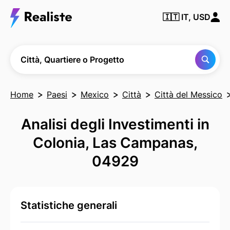
Trova
🇮🇹
IT, USD
qualsiasi
città,
quartiere
o
progetto
Città, Quartiere o Progetto
Home
Paesi
Mexico
Città
Città del Messico
Analisi degli Investimenti in
Colonia, Las Campanas,
04929
Statistiche generali