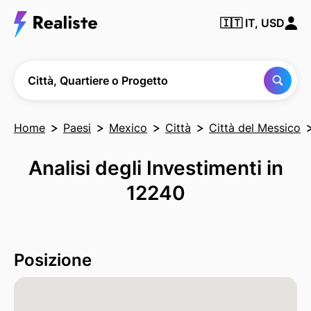
Trova
🇮🇹
IT, USD
qualsiasi
città,
quartiere
o
progetto
Città, Quartiere o Progetto
Home
Paesi
Mexico
Città
Città del Messico
Analisi degli Investimenti in
12240
Posizione