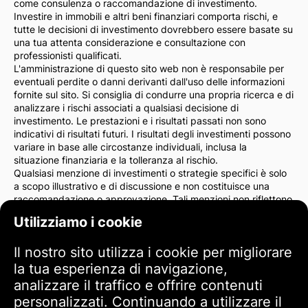
come consulenza o raccomandazione di investimento.
Investire in immobili e altri beni finanziari comporta rischi, e
tutte le decisioni di investimento dovrebbero essere basate su
una tua attenta considerazione e consultazione con
professionisti qualificati.
L'amministrazione di questo sito web non è responsabile per
eventuali perdite o danni derivanti dall'uso delle informazioni
fornite sul sito. Si consiglia di condurre una propria ricerca e di
analizzare i rischi associati a qualsiasi decisione di
investimento. Le prestazioni e i risultati passati non sono
indicativi di risultati futuri. I risultati degli investimenti possono
variare in base alle circostanze individuali, inclusa la
situazione finanziaria e la tolleranza al rischio.
Qualsiasi menzione di investimenti o strategie specifici è solo
a scopo illustrativo e di discussione e non costituisce una
raccomandazione o approvazione. Tali menzioni non riflettono
necessariamente le opinioni dell'amministrazione del sito.
Utilizziamo i cookie
Consigliamo vivamente di consultare un consulente finanziario
o un avvocato prima di prendere decisioni di investimento. Sei
Il nostro sito utilizza i cookie per migliorare
l'unico responsabile delle tue azioni di investimento e dei rischi
ad esse associati.
la tua esperienza di navigazione,
Utilizzando questo sito web, accetti che l'amministrazione del
analizzare il traffico e offrire contenuti
sito non è responsabile per eventuali perdite o danni diretti o
personalizzati. Continuando a utilizzare il
indiretti derivanti dall'uso delle informazioni fornite sul sito.