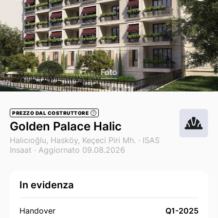
Foto
PREZZO DAL COSTRUTTORE
?
Golden Palace Halic
Halıcıoğlu, Hasköy, Keçeci Piri Mh. ·
ISAS
Insaat
· Aggiornato 09.08.2026
In evidenza
Handover
Q1-2025