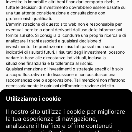
Investire in immobili e altri beni finanziari comporta rischi, e
tutte le decisioni di investimento dovrebbero essere basate su
una tua attenta considerazione e consultazione con
professionisti qualificati.
L'amministrazione di questo sito web non è responsabile per
eventuali perdite o danni derivanti dall'uso delle informazioni
fornite sul sito. Si consiglia di condurre una propria ricerca e di
analizzare i rischi associati a qualsiasi decisione di
investimento. Le prestazioni e i risultati passati non sono
indicativi di risultati futuri. I risultati degli investimenti possono
variare in base alle circostanze individuali, inclusa la
situazione finanziaria e la tolleranza al rischio.
Qualsiasi menzione di investimenti o strategie specifici è solo
a scopo illustrativo e di discussione e non costituisce una
raccomandazione o approvazione. Tali menzioni non riflettono
necessariamente le opinioni dell'amministrazione del sito.
Consigliamo vivamente di consultare un consulente finanziario
o un avvocato prima di prendere decisioni di investimento. Sei
Utilizziamo i cookie
l'unico responsabile delle tue azioni di investimento e dei rischi
ad esse associati.
Il nostro sito utilizza i cookie per migliorare
Utilizzando questo sito web, accetti che l'amministrazione del
la tua esperienza di navigazione,
sito non è responsabile per eventuali perdite o danni diretti o
indiretti derivanti dall'uso delle informazioni fornite sul sito.
analizzare il traffico e offrire contenuti
Si prega di esercitare cautela e attenzione quando si