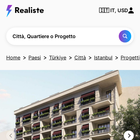
Trova
🇮🇹
IT, USD
qualsiasi
città,
quartiere
o
progetto
Città, Quartiere o Progetto
Home
Paesi
Türkiye
Città
Istanbul
Progetti