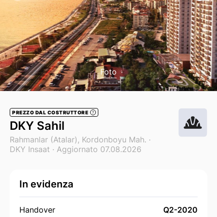
Foto
PREZZO DAL COSTRUTTORE
?
DKY Sahil
Rahmanlar (Atalar), Kordonboyu Mah. ·
DKY Insaat
· Aggiornato 07.08.2026
In evidenza
Handover
Q2-2020