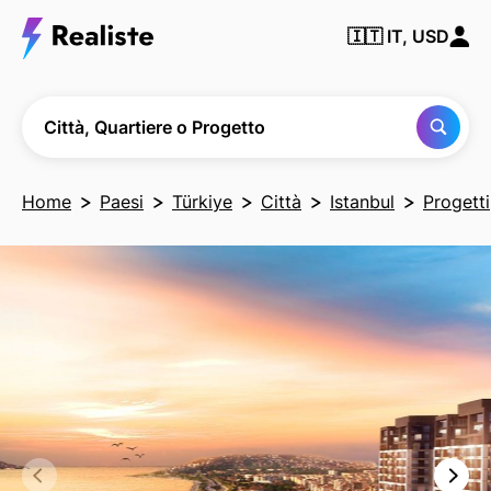
Trova
🇮🇹
IT, USD
qualsiasi
città,
quartiere
o
progetto
Città, Quartiere o Progetto
Home
Paesi
Türkiye
Città
Istanbul
Progetti