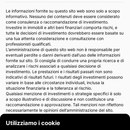
Le informazioni fornite su questo sito web sono solo a scopo
informativo. Nessuno dei contenuti deve essere considerato
come consulenza o raccomandazione di investimento.
Investire in immobili e altri beni finanziari comporta rischi, e
tutte le decisioni di investimento dovrebbero essere basate su
una tua attenta considerazione e consultazione con
professionisti qualificati.
L'amministrazione di questo sito web non è responsabile per
eventuali perdite o danni derivanti dall'uso delle informazioni
fornite sul sito. Si consiglia di condurre una propria ricerca e di
analizzare i rischi associati a qualsiasi decisione di
investimento. Le prestazioni e i risultati passati non sono
indicativi di risultati futuri. I risultati degli investimenti possono
variare in base alle circostanze individuali, inclusa la
situazione finanziaria e la tolleranza al rischio.
Qualsiasi menzione di investimenti o strategie specifici è solo
a scopo illustrativo e di discussione e non costituisce una
raccomandazione o approvazione. Tali menzioni non riflettono
necessariamente le opinioni dell'amministrazione del sito.
Consigliamo vivamente di consultare un consulente finanziario
o un avvocato prima di prendere decisioni di investimento. Sei
Utilizziamo i cookie
l'unico responsabile delle tue azioni di investimento e dei rischi