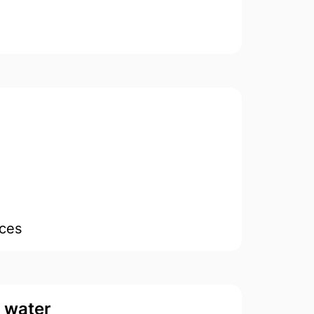
aces
d water