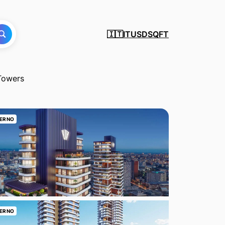
IT
USD
SQFT
🇮🇹
Towers
ERNO
ERNO