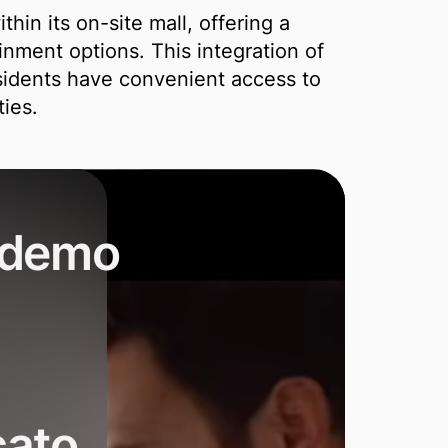
hin its on-site mall, offering a
ainment options. This integration of
sidents have convenient access to
ties.
a demo
cato