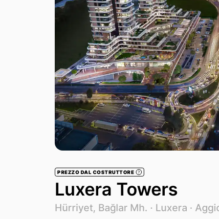
PREZZO DAL COSTRUTTORE
?
Luxera Towers
Hürriyet, Bağlar Mh. ·
Luxera
· Aggi