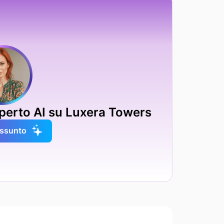
esperto AI su Luxera Towers
iassunto