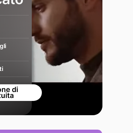
gli
ti
one di
uita