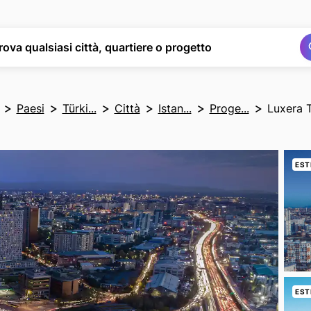
Cerca
Cerca
rova qualsiasi città, quartiere o progetto
Paesi
Türki...
Città
Istan...
Proge...
Luxera 
EST
EST