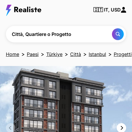
Trova
🇮🇹
IT, USD
qualsiasi
città,
quartiere
o
progetto
Città, Quartiere o Progetto
Home
Paesi
Türkiye
Città
Istanbul
Progetti