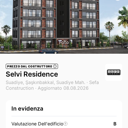
Foto
PREZZO DAL COSTRUTTORE
?
Selvi Residence
Suadiye, Şaşkınbakkal, Suadiye Mah. ·
Sefa
Construction
· Aggiornato 08.08.2026
In evidenza
Valutazione Dell'edificio
B
?