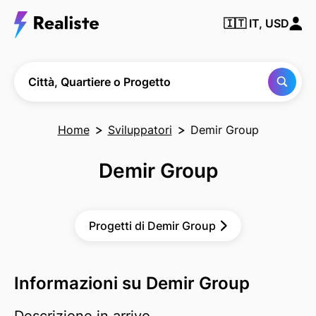
Trova
🇮🇹
IT, USD
qualsiasi
città,
quartiere
o
progetto
Città, Quartiere o Progetto
Home
Sviluppatori
Demir Group
Demir Group
Progetti di Demir Group
Informazioni su Demir Group
Descrizione in arrivo