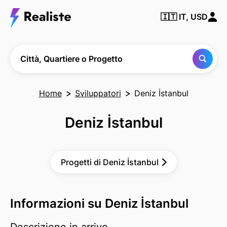
Trova
🇮🇹
IT, USD
qualsiasi
città,
quartiere
o
progetto
Città, Quartiere o Progetto
Home
Sviluppatori
Deniz İstanbul
Deniz İstanbul
Progetti di Deniz İstanbul
Informazioni su Deniz İstanbul
Descrizione in arrivo