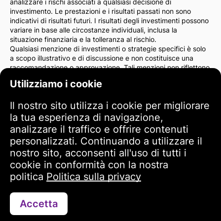
analizzare i rischi associati a qualsiasi decisione di
investimento. Le prestazioni e i risultati passati non sono
indicativi di risultati futuri. I risultati degli investimenti possono
variare in base alle circostanze individuali, inclusa la
situazione finanziaria e la tolleranza al rischio.
Qualsiasi menzione di investimenti o strategie specifici è solo
a scopo illustrativo e di discussione e non costituisce una
raccomandazione o approvazione. Tali menzioni non riflettono
necessariamente le opinioni dell'amministrazione del sito.
Utilizziamo i cookie
Consigliamo vivamente di consultare un consulente finanziario
o un avvocato prima di prendere decisioni di investimento. Sei
Il nostro sito utilizza i cookie per migliorare
l'unico responsabile delle tue azioni di investimento e dei rischi
ad esse associati.
la tua esperienza di navigazione,
Utilizzando questo sito web, accetti che l'amministrazione del
analizzare il traffico e offrire contenuti
sito non è responsabile per eventuali perdite o danni diretti o
personalizzati. Continuando a utilizzare il
indiretti derivanti dall'uso delle informazioni fornite sul sito.
nostro sito, acconsenti all'uso di tutti i
Si prega di esercitare cautela e attenzione quando si
prendono decisioni di investimento.
cookie in conformità con la nostra
politica
Politica sulla privacy
Termini di utilizzo
Accetta
Contattaci tramite WhatsApp