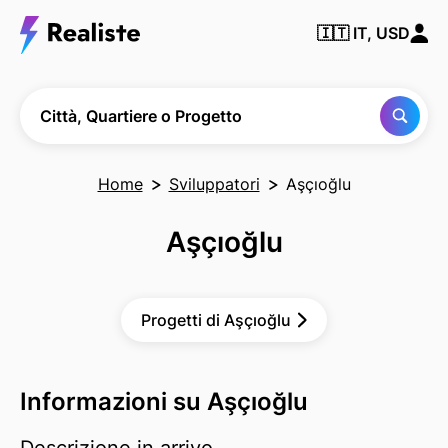
Trova
🇮🇹
IT, USD
qualsiasi
città,
quartiere
o
progetto
Città, Quartiere o Progetto
Home
Sviluppatori
Aşçıoğlu
Aşçıoğlu
Progetti di Aşçıoğlu
Informazioni su Aşçıoğlu
Descrizione in arrivo