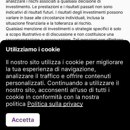
analizzare i rischi associati a qualsiasi decisione di
investimento. Le prestazioni e i risultati passati non sono
indicativi di risultati futuri. I risultati degli investimenti possono
variare in base alle circostanze individuali, inclusa la
situazione finanziaria e la tolleranza al rischio.
Qualsiasi menzione di investimenti o strategie specifici è solo
a scopo illustrativo e di discussione e non costituisce una
raccomandazione o approvazione. Tali menzioni non riflettono
necessariamente le opinioni dell'amministrazione del sito.
Utilizziamo i cookie
Consigliamo vivamente di consultare un consulente finanziario
o un avvocato prima di prendere decisioni di investimento. Sei
Il nostro sito utilizza i cookie per migliorare
l'unico responsabile delle tue azioni di investimento e dei rischi
ad esse associati.
la tua esperienza di navigazione,
Utilizzando questo sito web, accetti che l'amministrazione del
analizzare il traffico e offrire contenuti
sito non è responsabile per eventuali perdite o danni diretti o
personalizzati. Continuando a utilizzare il
indiretti derivanti dall'uso delle informazioni fornite sul sito.
nostro sito, acconsenti all'uso di tutti i
Si prega di esercitare cautela e attenzione quando si
prendono decisioni di investimento.
cookie in conformità con la nostra
politica
Politica sulla privacy
Termini di utilizzo
Accetta
Contattaci tramite WhatsApp