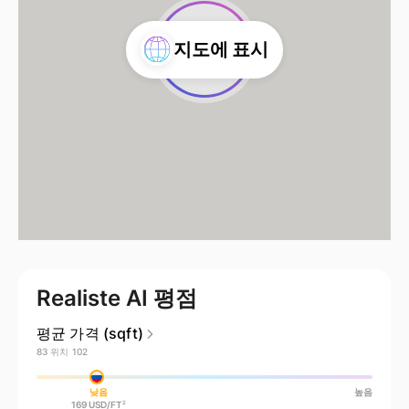
🇷🇺
지도에 표시
카잔
Realiste AI 평점
평균 가격 (sqft)
83 위치 102
낮음
높음
2
169 USD/
FT