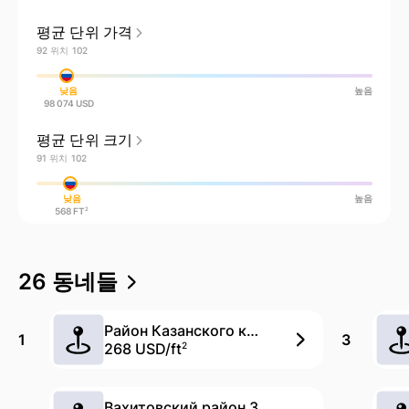
평균 단위 가격
92 위치 102
낮음
높음
98 074 USD
평균 단위 크기
91 위치 102
낮음
높음
2
568 FT
26 동네들
Район Казанского кремля
1
3
268 USD/
ft
2
Вахитовский район 3