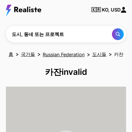
동
네
🇰🇷
KO, USD
또
는
프
로
젝
도시, 동네 또는 프로젝트
트
찾
기
홈
국가들
도시들
카잔
Russian Federation
카잔invalid