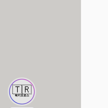
🇹🇷
북키프로스