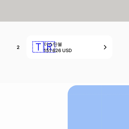
🇹🇷
이스탄불
2
151 626 USD