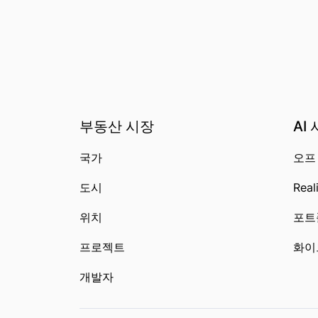
부동산 시장
AI
국가
오프
도시
Real
위치
포트
프로젝트
화이
개발자