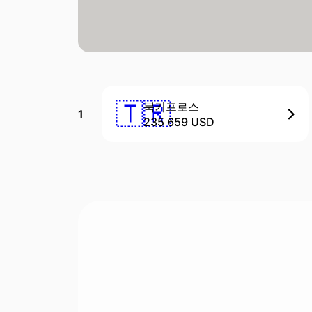
🇹🇷
북키프로스
1
235 659 USD