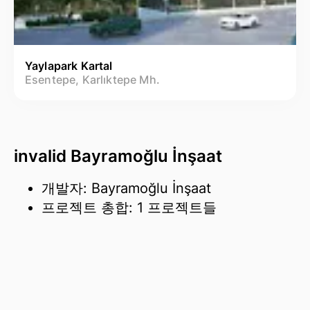
Yaylapark Kartal
Esentepe, Karlıktepe Mh.
invalid Bayramoğlu İnşaat
개발자: Bayramoğlu İnşaat
프로젝트 총합: 1 프로젝트들