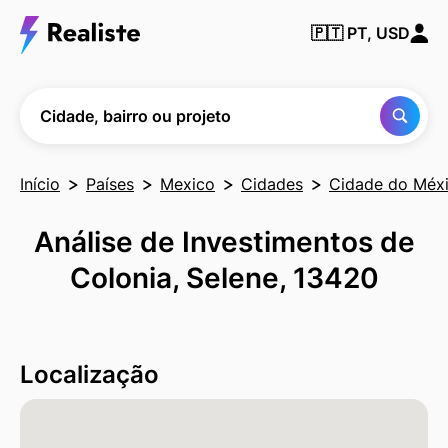
Encontre
🇵🇹
PT, USD
qualquer
cidade,
bairro ou
projeto
Cidade, bairro ou projeto
Início
Países
Mexico
Cidades
Cidade do Méx
Análise de Investimentos de
Colonia, Selene, 13420
Localização