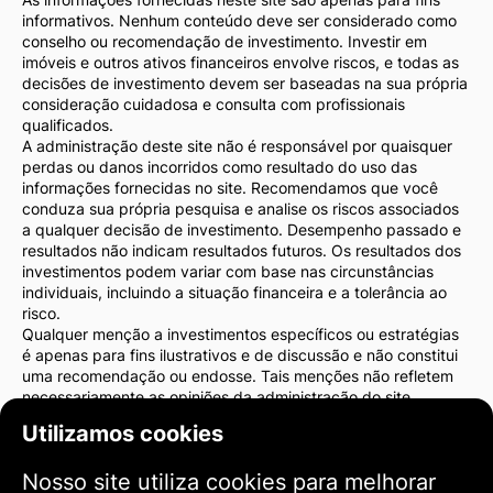
informativos. Nenhum conteúdo deve ser considerado como
conselho ou recomendação de investimento. Investir em
imóveis e outros ativos financeiros envolve riscos, e todas as
decisões de investimento devem ser baseadas na sua própria
consideração cuidadosa e consulta com profissionais
qualificados.
A administração deste site não é responsável por quaisquer
perdas ou danos incorridos como resultado do uso das
informações fornecidas no site. Recomendamos que você
conduza sua própria pesquisa e analise os riscos associados
a qualquer decisão de investimento. Desempenho passado e
resultados não indicam resultados futuros. Os resultados dos
investimentos podem variar com base nas circunstâncias
individuais, incluindo a situação financeira e a tolerância ao
risco.
Qualquer menção a investimentos específicos ou estratégias
é apenas para fins ilustrativos e de discussão e não constitui
uma recomendação ou endosse. Tais menções não refletem
necessariamente as opiniões da administração do site.
Recomendamos fortemente que você consulte um consultor
Utilizamos cookies
financeiro ou advogado antes de tomar decisões de
investimento. Você é o único responsável pelas suas ações de
Nosso site utiliza cookies para melhorar
investimento e pelos riscos associados a elas.