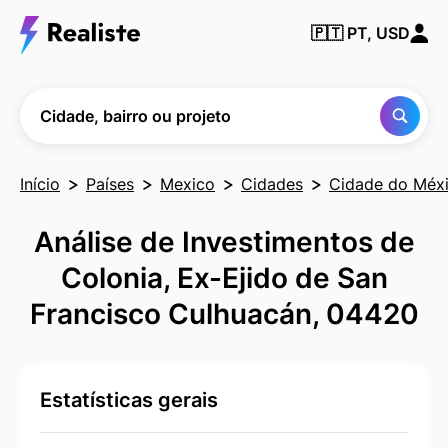
Encontre
🇵🇹
PT, USD
qualquer
cidade,
bairro ou
projeto
Cidade, bairro ou projeto
Início
Países
Mexico
Cidades
Cidade do Méx
Análise de Investimentos de
Colonia, Ex-Ejido de San
Francisco Culhuacán, 04420
Estatísticas gerais