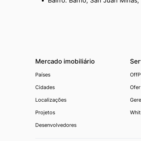
Bairro: Barrio, San Juan Minas
Mercado imobiliário
Ser
Países
OffP
Cidades
Ofer
Localizações
Gere
Projetos
Whit
Desenvolvedores