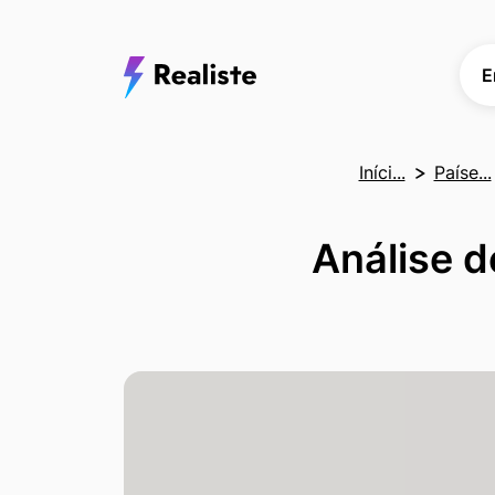
E
Iníci...
Paíse...
Análise d