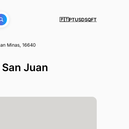
PT
USD
SQFT
🇵🇹
uan Minas, 16640
, San Juan