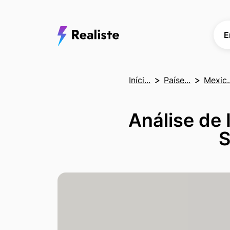
E
Iníci...
Paíse...
Mexic..
Análise de 
S