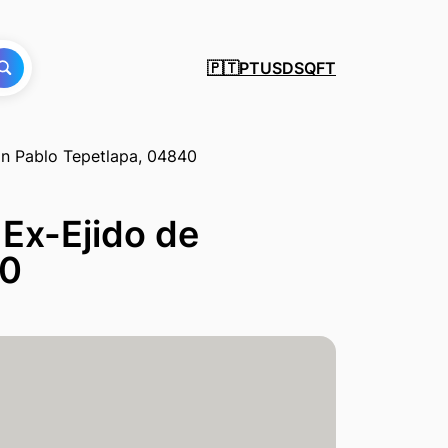
PT
USD
SQFT
🇵🇹
an Pablo Tepetlapa, 04840
 Ex-Ejido de
40