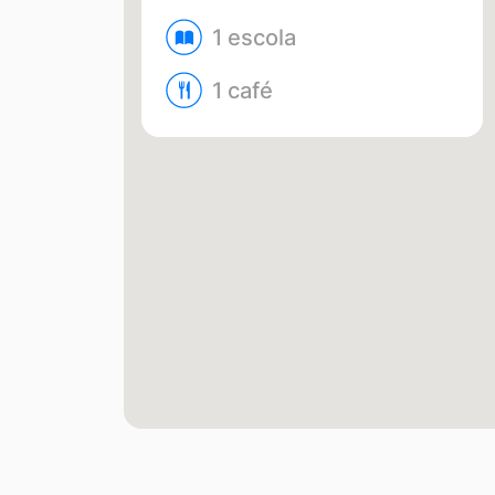
1 escola
1 café