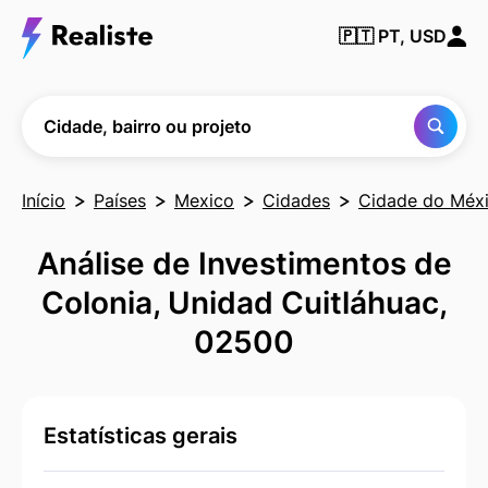
Encontre
🇵🇹
PT, USD
qualquer
cidade,
bairro ou
projeto
Cidade, bairro ou projeto
Início
Países
Mexico
Cidades
Cidade do Méx
Análise de Investimentos de
Colonia, Unidad Cuitláhuac,
02500
Estatísticas gerais