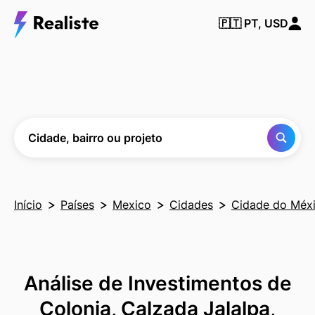
Encontre
🇵🇹
PT, USD
qualquer
cidade,
bairro ou
projeto
Cidade, bairro ou projeto
Início
Países
Mexico
Cidades
Cidade do Méx
Análise de Investimentos de
Colonia, Calzada Jalalpa,