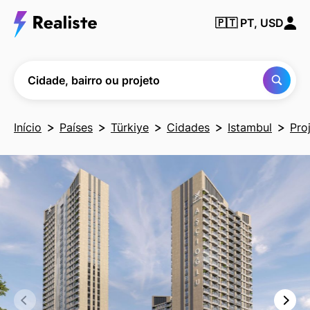
Encontre
🇵🇹
PT, USD
qualquer
cidade,
bairro ou
projeto
Cidade, bairro ou projeto
Início
Países
Türkiye
Cidades
Istambul
Pro