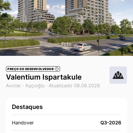
Foto
PREÇO DO DESENVOLVEDOR
?
Valentium Ispartakule
Avcılar ·
Aşçıoğlu
· Atualizado 08.08.2026
Destaques
Handover
Q3-2026