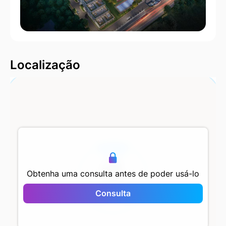
2000 m
Localização
500 m
Obtenha uma consulta antes de poder usá-lo
Valentium
Consulta
Ispartakule