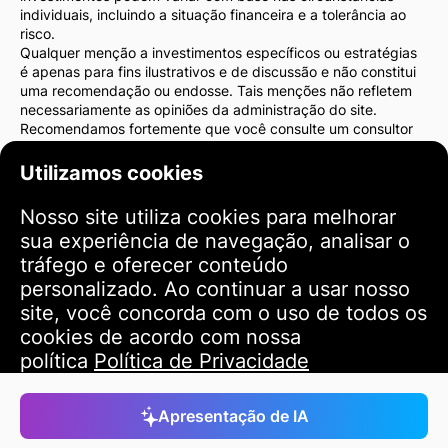
individuais, incluindo a situação financeira e a tolerância ao
risco.
Qualquer menção a investimentos específicos ou estratégias
é apenas para fins ilustrativos e de discussão e não constitui
uma recomendação ou endosse. Tais menções não refletem
necessariamente as opiniões da administração do site.
Recomendamos fortemente que você consulte um consultor
financeiro ou advogado antes de tomar decisões de
investimento. Você é o único responsável pelas suas ações de
Utilizamos cookies
investimento e pelos riscos associados a elas.
Ao usar este site, você concorda que a administração do site
Nosso site utiliza cookies para melhorar
não será responsável por quaisquer perdas ou danos diretos
sua experiência de navegação, analisar o
ou indiretos resultantes do uso das informações fornecidas no
site.
tráfego e oferecer conteúdo
Por favor, tenha cautela e cuidado ao tomar decisões de
personalizado. Ao continuar a usar nosso
investimento.
site, você concorda com o uso de todos os
cookies de acordo com nossa
Termos de Uso
política
Política de Privacidade
Aceitar
Apresentação de IA