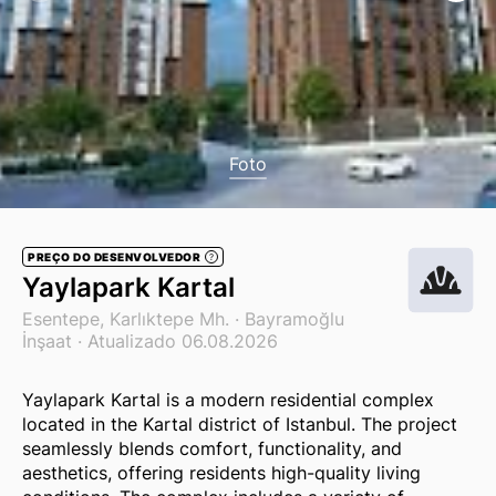
Foto
PREÇO DO DESENVOLVEDOR
?
Yaylapark Kartal
Esentepe, Karlıktepe Mh. ·
Bayramoğlu
İnşaat
· Atualizado 06.08.2026
Yaylapark Kartal is a modern residential complex
located in the Kartal district of Istanbul. The project
seamlessly blends comfort, functionality, and
aesthetics, offering residents high-quality living