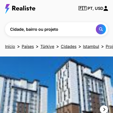
Encontre
🇵🇹
PT, USD
qualquer
cidade,
bairro ou
projeto
Cidade, bairro ou projeto
Início
Países
Türkiye
Cidades
Istambul
Pro