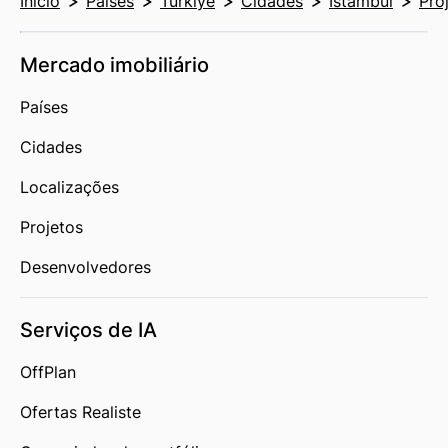
Início
Países
Türkiye
Cidades
Istambul
Pro
Mercado imobiliário
Países
Cidades
Localizações
Projetos
Desenvolvedores
Serviços de IA
OffPlan
Ofertas Realiste