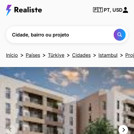
Encontre
🇵🇹
PT, USD
qualquer
cidade,
bairro ou
projeto
Cidade, bairro ou projeto
Início
Países
Türkiye
Cidades
Istambul
Pro