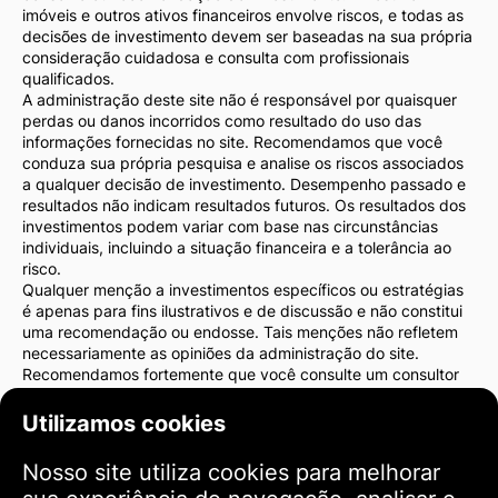
imóveis e outros ativos financeiros envolve riscos, e todas as
decisões de investimento devem ser baseadas na sua própria
consideração cuidadosa e consulta com profissionais
qualificados.
A administração deste site não é responsável por quaisquer
perdas ou danos incorridos como resultado do uso das
informações fornecidas no site. Recomendamos que você
conduza sua própria pesquisa e analise os riscos associados
a qualquer decisão de investimento. Desempenho passado e
resultados não indicam resultados futuros. Os resultados dos
investimentos podem variar com base nas circunstâncias
individuais, incluindo a situação financeira e a tolerância ao
risco.
Qualquer menção a investimentos específicos ou estratégias
é apenas para fins ilustrativos e de discussão e não constitui
uma recomendação ou endosse. Tais menções não refletem
necessariamente as opiniões da administração do site.
Recomendamos fortemente que você consulte um consultor
financeiro ou advogado antes de tomar decisões de
investimento. Você é o único responsável pelas suas ações de
Utilizamos cookies
investimento e pelos riscos associados a elas.
Ao usar este site, você concorda que a administração do site
Nosso site utiliza cookies para melhorar
não será responsável por quaisquer perdas ou danos diretos