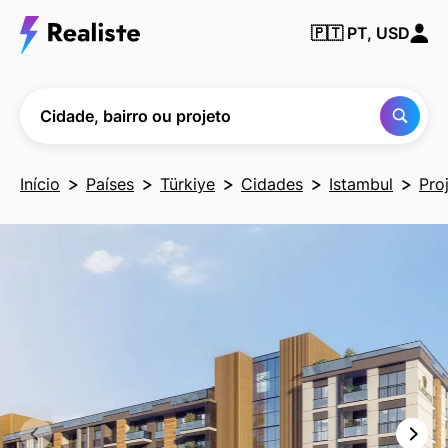
Encontre
🇵🇹
PT, USD
qualquer
cidade,
bairro ou
projeto
Cidade, bairro ou projeto
Início
Países
Türkiye
Cidades
Istambul
Pro