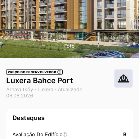
Foto
PREÇO DO DESENVOLVEDOR
?
Luxera Bahce Port
Arnavutköy ·
Luxera
· Atualizado
06.08.2026
Destaques
Avaliação Do Edifício
B
?