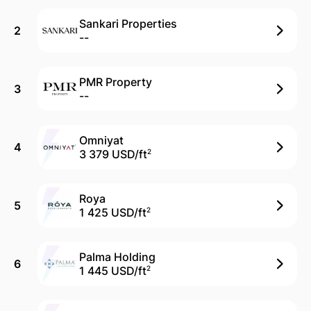
Sankari Properties
2
--
PMR Property
3
--
Omniyat
4
3 379 USD/
ft
2
Roya
5
1 425 USD/
ft
2
Palma Holding
6
1 445 USD/
ft
2