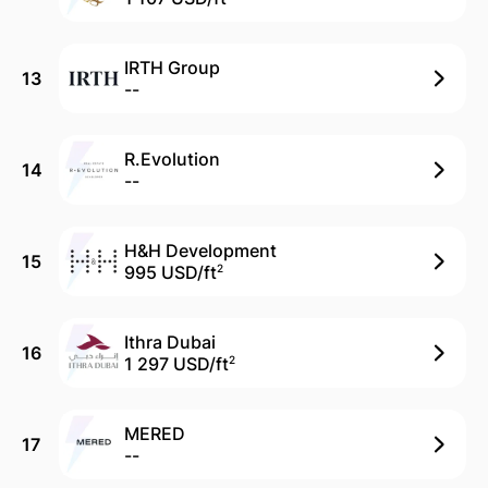
IRTH Group
13
--
R.Evolution
14
--
H&H Development
15
995 USD/
ft
2
Ithra Dubai
16
1 297 USD/
ft
2
MERED
17
--