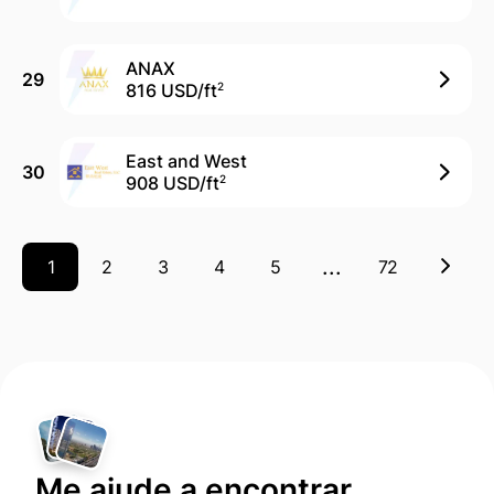
ANAX
29
816 USD/
ft
2
East and West
30
908 USD/
ft
2
...
1
2
3
4
5
72
Me ajude a encontrar