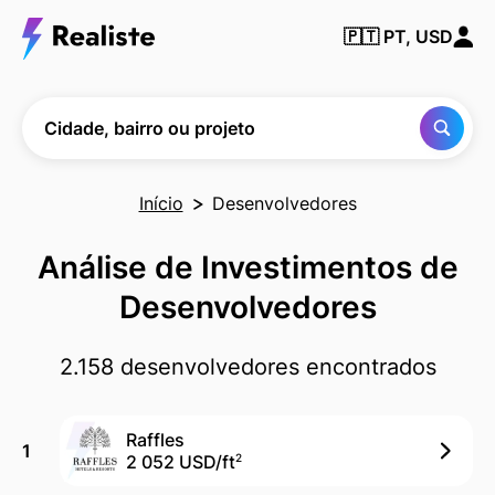
Encontre
🇵🇹
PT, USD
qualquer
cidade,
bairro ou
projeto
Cidade, bairro ou projeto
Início
Desenvolvedores
Análise de Investimentos de
Desenvolvedores
2.158 desenvolvedores encontrados
Raffles
1
2 052 USD/
ft
2