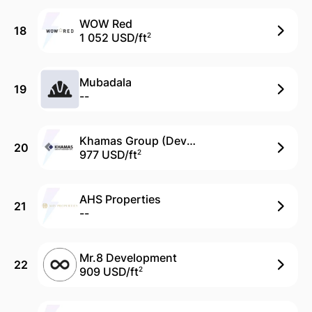
WOW Red
18
1 052 USD/
ft
2
Mubadala
19
--
Khamas Group (Devmark)
20
977 USD/
ft
2
AHS Properties
21
--
Mr.8 Development
22
909 USD/
ft
2