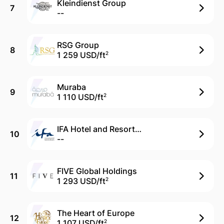
Kleindienst Group
7
--
RSG Group
8
1 259 USD/
ft
2
Muraba
9
1 110 USD/
ft
2
IFA Hotel and Resorts (Devmark)
10
--
FIVE Global Holdings
11
1 293 USD/
ft
2
The Heart of Europe
12
1 107 USD/
ft
2