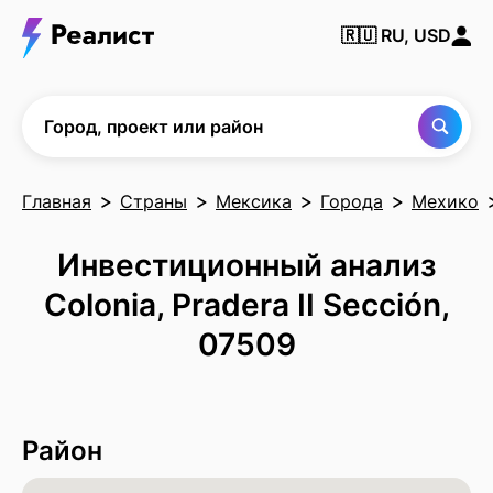
Найти
🇷🇺
RU, USD
город,
проект
или
район
Город, проект или район
Главная
Страны
Мексика
Города
Мехико
Инвестиционный анализ
Colonia, Pradera II Sección,
07509
Район