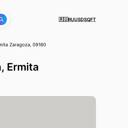
RU
USD
SQFT
🇷🇺
mita Zaragoza, 09180
 Ermita